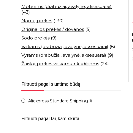
Moterims (drabužiai, avalynė, aksesuarai)
(43)
Namų prekės
(130)
Originalios prekės / dovanos
(5)
Sodo prekės
(9)
Vaikams (drabužiai, avalynė, aksesuarai)
(6)
Vyrams (drabužiai, avalynė, aksesuarai)
(9)
Žaislai, prekės vaikams ir kūdikiams
(24)
Filtruoti pagal siuntimo būdą
Aliexpress Standard Shipping
(1)
Filtruoti pagal tai, kam skirta