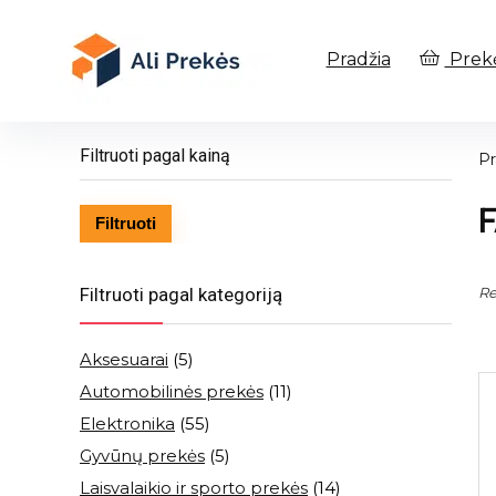
Pradžia
Prek
Filtruoti pagal kainą
Pr
Min
Maks
Filtruoti
kaina
kaina
Filtruoti pagal kategoriją
Re
Aksesuarai
(5)
Automobilinės prekės
(11)
Elektronika
(55)
Gyvūnų prekės
(5)
Laisvalaikio ir sporto prekės
(14)