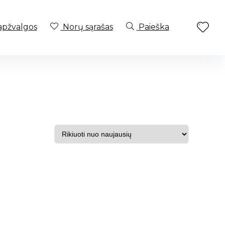
apžvalgos
Norų sąrašas
Paieška