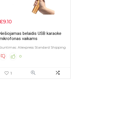
€
9.10
Nešiojamas belaidis USB karaoke
mikrofonas vaikams
Siuntimas: Aliexpress Standard Shipping
0
1