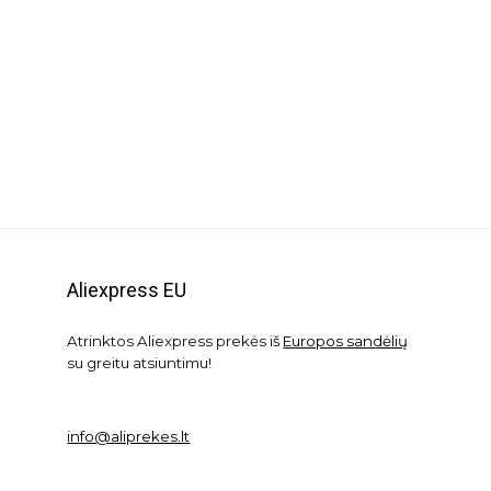
Aliexpress EU
Atrinktos Aliexpress prekės iš
Europos sandėlių
su greitu atsiuntimu!
info@aliprekes.lt