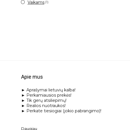
Vaikams
(1)
Apie mus
► Aprašymai lietuvių kalba!
► Perkamiausios prekės!
► Tik gerų atsiliepimų!
► Realios nuotraukos!
► Perkate tiesiogiai (jokio pabrangimo)!
Daugiau