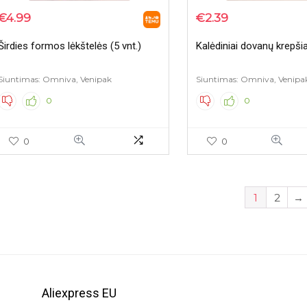
€
4.99
€
2.39
Širdies formos lėkštelės (5 vnt.)
Kalėdiniai dovanų krepšiai
Siuntimas: Omniva, Venipak
Siuntimas: Omniva, Venipa
0
0
0
0
1
2
→
Aliexpress EU