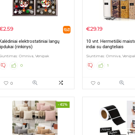
€
2.59
€
29.19
Kalėdiniai elektrostatiniai langų
10 vnt. Hermetiški maist
lipdukai (rinkinys)
indai su dangteliais
Siuntimas: Omniva, Venipak
Siuntimas: Omniva, Venipa
0
1
0
0
- 41%