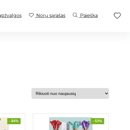
apžvalgos
Norų sąrašas
Paieška
.
- 84%
- 53%