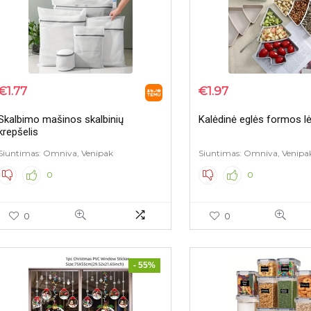
€
1.77
€
1.97
Skalbimo mašinos skalbinių
Kalėdinė eglės formos l
krepšelis
Siuntimas: Omniva, Venipak
Siuntimas: Omniva, Venipa
0
0
0
0
- 55%