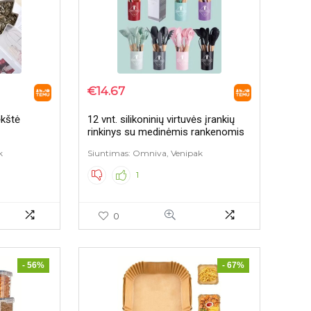
€
14.67
ėkštė
12 vnt. silikoninių virtuvės įrankių
rinkinys su medinėmis rankenomis
k
Siuntimas: Omniva, Venipak
1
0
- 56%
- 67%