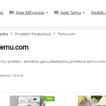
ės
Apie AliExpress
Apie Temu
Reddit 
adžia
Produkto Parduotuvė
Temu.com
Temu.com
mu prekės – atrinktos gerų atsiliepimų prekės iš temu.com
Rūšiuojama
doma 1–12 iš 24
pagal
naujausią
- 59%