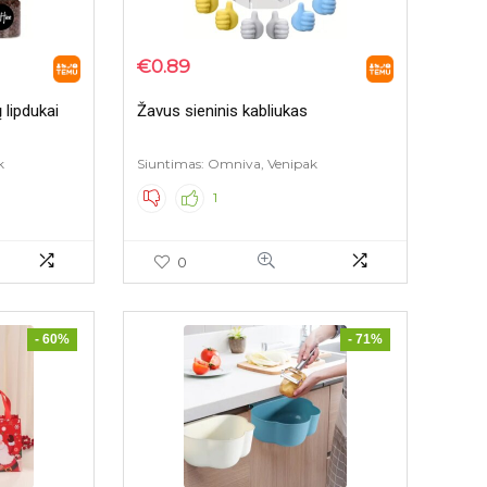
€
0.89
 lipdukai
Žavus sieninis kabliukas
k
Siuntimas: Omniva, Venipak
1
0
- 60%
- 71%