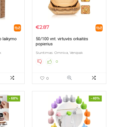
€
2.87
o laikymo
50/100 vnt. virtuvės orkaitės
popierius
k
Siuntimas: Omniva, Venipak
0
0
- 68%
- 40%