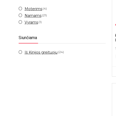
Moterims
(4)
Namams
(21)
Vyrams
(1)
Siunčiama
Iš Kinijos greituoju
(24)