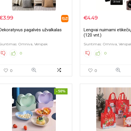
€
3.99
€
4.49
Dekoratyvus pagalvės užvalkalas
Lengvai nuimami etikečių
(120 vnt.)
Siuntimas: Omniva, Venipak
Siuntimas: Omniva, Venipa
0
0
0
0
- 50%