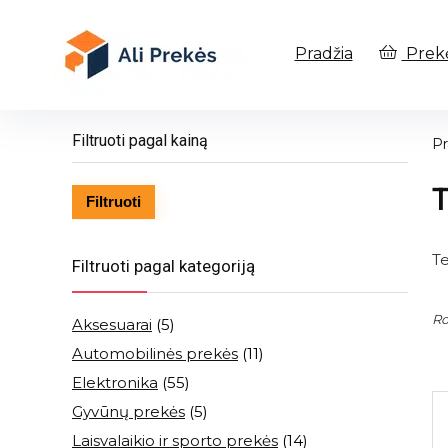
Pradžia
Prek
Filtruoti pagal kainą
Pr
Min
Maks
Filtruoti
kaina
kaina
Te
Filtruoti pagal kategoriją
Ro
Aksesuarai
(5)
Automobilinės prekės
(11)
Elektronika
(55)
Gyvūnų prekės
(5)
Laisvalaikio ir sporto prekės
(14)