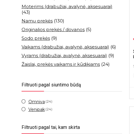
Moterims (drabužiai, avalynė, aksesuarai)
(43)
Namų prekės
(130)
Originalios prekės / dovanos
(5)
Sodo prekės
(9)
Vaikams (drabužiai, avalynė, aksesuarai)
(6)
Vyrams (drabužiai, avalynė, aksesuarai)
(9)
Žaislai, prekės vaikams ir kūdikiams
(24)
Filtruoti pagal siuntimo būdą
Omniva
(24)
Venipak
(24)
Filtruoti pagal tai, kam skirta