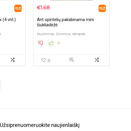
€
1.68
 (4 vnt.)
Ant spintelių pakabinama mini
šiukliadėžė
k
Siuntimas: Omniva, Venipak
0
0
Užsiprenuomeruokite naujienlaiškį