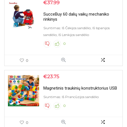
€
37.99
SucceBuy 60 dalių vaikų mechaniko
rinkinys
Siuntimas: Iš Čekijos sandėlio, Iš Ispanijos
sandėlio, Iš Lenkijos sandėlio
0
0
€
23.75
Magnetinis traukinių konstruktorius USB
Siuntimas: Iš Prancūzijos sandėlio
0
0