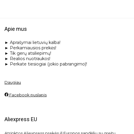
Apie mus
► Aprašymai lietuvių kalba!
► Perkamiausios prekės!
► Tik gerų atsiliepimų!
► Realios nuotraukos!
► Perkate tiesiogiai (jokio pabrangimo)!
Daugiau
Facebook puslapis
Aliexpress EU
Atrinktos Aliexpress prekės iš
Europos sandėlių
su greitu