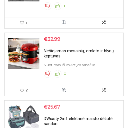
1
0
€
32.99
Nešiojamas mėsainių, omleto ir blynų
keptuvas
Siuntimas: Iš Vokietijos sandėlio
0
0
€
25.67
DWiusty 2in1 elektrinė maisto dėžutė
sandari