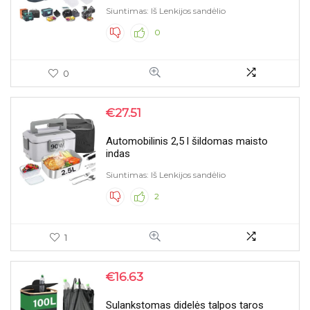
Siuntimas: Iš Lenkijos sandėlio
0
0
€
27.51
Automobilinis 2,5 l šildomas maisto
indas
Siuntimas: Iš Lenkijos sandėlio
2
1
€
16.63
Sulankstomas didelės talpos taros