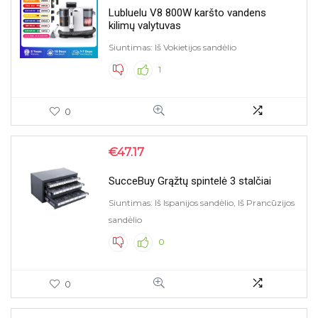
Lubluelu V8 800W karšto vandens
kilimų valytuvas
Siuntimas: Iš Vokietijos sandėlio
1
0
€
47.17
SucceBuy Grąžtų spintelė 3 stalčiai
Siuntimas: Iš Ispanijos sandėlio, Iš Prancūzijos
sandėlio
0
0