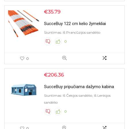
€
35.79
SucceBuy 122 cm kelio žymekliai
Siuntimas: Iš Prancūzijos sandėlio
0
0
€
206.36
SucceBuy pripučiama dažymo kabina
Siuntimas: Iš Čekijos sandėlio, Iš Lenkijos
sandėlio
0
0