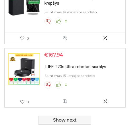
krepšys
Siuntimas: Iš Vokietijos sandėlio
0
0
€
167.94
ILIFE T20s Ultra robotas siurblys
Siuntimas: Iš Lenkijos sandėlio
0
0
Show next