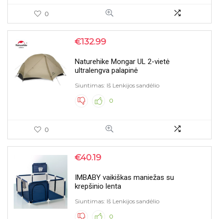
0
€
132.99
Naturehike Mongar UL 2-vietė
ultralengva palapinė
Siuntimas: Iš Lenkijos sandėlio
0
0
€
40.19
IMBABY vaikiškas maniežas su
krepšinio lenta
Siuntimas: Iš Lenkijos sandėlio
0