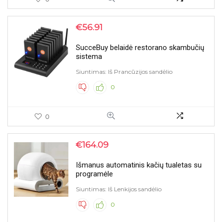
€
56.91
SucceBuy belaidė restorano skambučių
sistema
Siuntimas: Iš Prancūzijos sandėlio
0
0
€
164.09
Išmanus automatinis kačių tualetas su
programėle
Siuntimas: Iš Lenkijos sandėlio
0