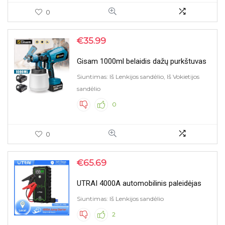
0
€
35.99
Gisam 1000ml belaidis dažų purkštuvas
Siuntimas: Iš Lenkijos sandėlio, Iš Vokietijos
sandėlio
0
0
€
65.69
UTRAI 4000A automobilinis paleidėjas
Siuntimas: Iš Lenkijos sandėlio
2