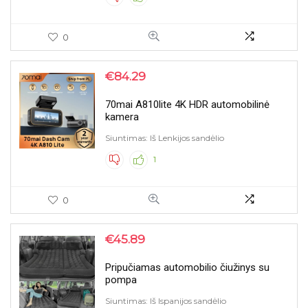
0
€
84.29
70mai A810lite 4K HDR automobilinė
kamera
Siuntimas: Iš Lenkijos sandėlio
1
0
€
45.89
Pripučiamas automobilio čiužinys su
pompa
Siuntimas: Iš Ispanijos sandėlio