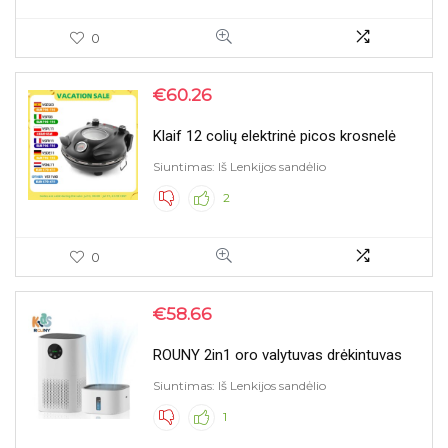
0
€
60.26
Klaif 12 colių elektrinė picos krosnelė
Siuntimas: Iš Lenkijos sandėlio
2
0
€
58.66
ROUNY 2in1 oro valytuvas drėkintuvas
Siuntimas: Iš Lenkijos sandėlio
1