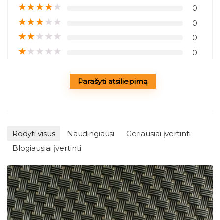
★
★
★
★
★
0
★
★
★
★
★
0
★
★
★
★
★
0
★
★
★
★
★
0
Parašyti atsiliepimą
Rodyti visus
Naudingiausi
Geriausiai įvertinti
Blogiausiai įvertinti