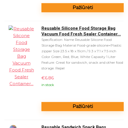
Pažiūrėti
Reusable Silicone Food Storage Bag
Vacuum Food Fresh Sealer Container...
Specification: Name Reusable Silicone Food
Storage Bag Material Food-grade silicone+Plastic
zipper Size 23.5 x 18 x 19cm / 9.3 x 7.1 x 7.5 inch
Color Green, Red, Blue, White Capasity 1 Liter
Feature: Great for sandwich, snack and other food
storage. Repel
€
6.86
in stock
Pažiūrėti
Reusable Sandwich Snack Bags