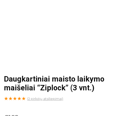
Daugkartiniai maisto laikymo
maišeliai “Ziplock” (3 vnt.)
★
★
★
★
★
(
2
pirkėjų atsiliepimai)