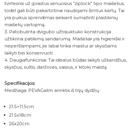
tvirtesnis už įprastus senuosius “ziplock” tipo maišelius,
todėl gali būti pakartotinai naudojami šimtus kartų. Tai
yra puikus sprendimas siekiant sumažinti plastikinių
maišelių vartojimą.
3. Patobulinta dvigubo užtrauktuko konstrukcija
užtikrina patikimą sandarumą. Maišeliaii yra higieniški ir
neperšlampami, jie labai tinka maistui ar skysčiams
laikyti bei konservuoti.
4. Daugiafunkciniai. Tai idealus būdas laikyti užkandžius,
skysčius, sultis, daržoves, vaisius, ir kitokį maistą.
Specifikacijos:
Medžiaga: PEVAGalim arinktis iš trijų dydžių:
21.5×11.5cm
21.5x18cm
26x20cm