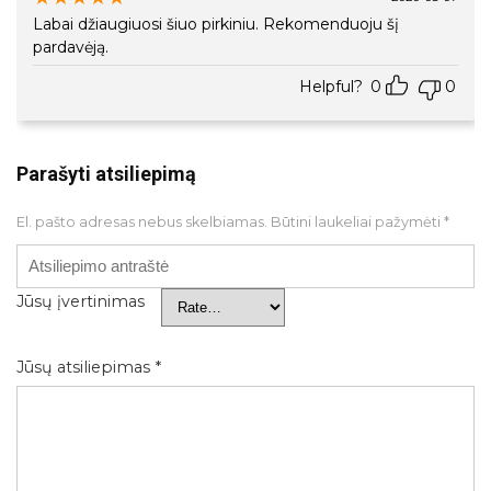
Labai džiaugiuosi šiuo pirkiniu. Rekomenduoju šį
pardavėją.
Helpful?
0
0
Parašyti atsiliepimą
El. pašto adresas nebus skelbiamas.
Būtini laukeliai pažymėti
*
Jūsų įvertinimas
Jūsų atsiliepimas
*