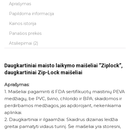
Aprašymas
Papildoma informacija
Kainos istorija
Panašios prekės
Atsiliepimai (2)
Daugkartiniai maisto laikymo maišeliai “Ziplock”,
daugkartiniai Zip-Lock maišeliai
Aprašymas:
1. Maišeliai pagaminti iš FDA sertifikuotų maistinių PEVA
medžiagų, be PVC, švino, chlorido ir BPA; skaidomos ir
perdirbamos medžiagos, jas apdorojant, nekenkiama
aplinkai.
2. Daugkartiniai ir ilgaamžiai. Skaidrus dizainas leidžia
greitai pamatyti vidaus turinį. Šie maišeliai yra storesni,