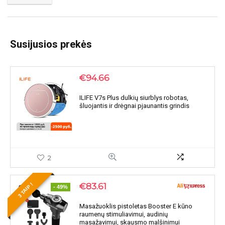
Susijusios prekės
€
94.66
ILIFE V7s Plus dulkių siurblys robotas,
šluojantis ir drėgnai pjaunantis grindis
2
€
83.61
3 TAIP !
- 49%
Masažuoklis pistoletas Booster E kūno
raumenų stimuliavimui, audinių
masažavimui, skausmo malšinimui