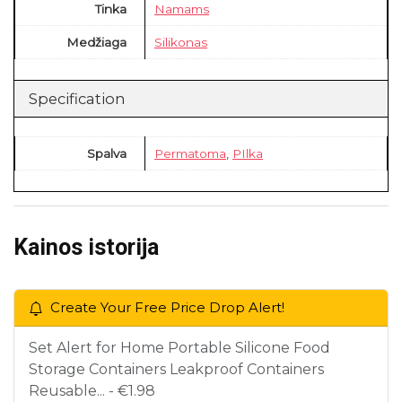
Tinka
Namams
Medžiaga
Silikonas
Specification
Spalva
Permatoma
,
PIlka
Kainos istorija
Create Your Free Price Drop Alert!
Set Alert for Home Portable Silicone Food
Storage Containers Leakproof Containers
Reusable... - €1.98