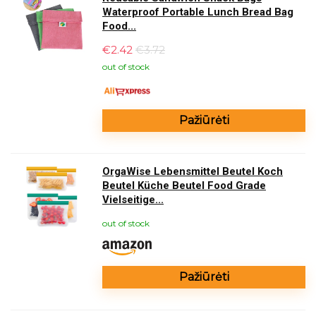
Waterproof Portable Lunch Bread Bag
Food...
€
2.42
€3.72
out of stock
Pažiūrėti
OrgaWise Lebensmittel Beutel Koch
Beutel Küche Beutel Food Grade
Vielseitige...
out of stock
Pažiūrėti