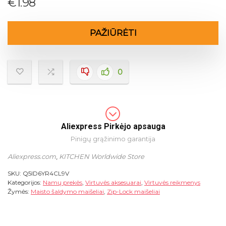
€
1.98
PAŽIŪRĖTI
0
Aliexpress Pirkėjo apsauga
Pinigų grąžinimo garantija
Aliexpress.com
,
KITCHEN Worldwide Store
SKU:
Q5ID6YR4CL9V
Kategorijos:
Namų prekės
,
Virtuvės aksesuarai
,
Virtuvės reikmenys
Žymės:
Maisto šaldymo maišeliai
,
Zip-Lock maišeliai