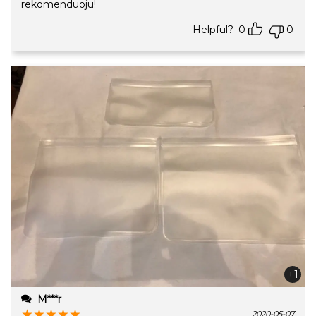
rekomenduoju!
Helpful?
0
0
+1
M***r
★
★
★
★
★
2020-05-07