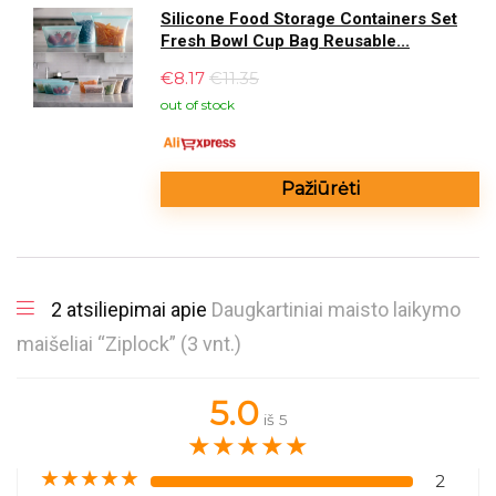
Silicone Food Storage Containers Set
Fresh Bowl Cup Bag Reusable...
€
8.17
€11.35
out of stock
Pažiūrėti
2 atsiliepimai apie
Daugkartiniai maisto laikymo
maišeliai “Ziplock” (3 vnt.)
5.0
iš 5
★
★
★
★
★
★
★
★
★
★
2