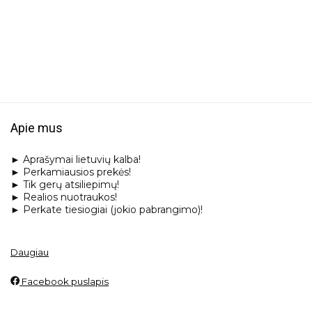
Apie mus
► Aprašymai lietuvių kalba!
► Perkamiausios prekės!
► Tik gerų atsiliepimų!
► Realios nuotraukos!
► Perkate tiesiogiai (jokio pabrangimo)!
Daugiau
Facebook puslapis