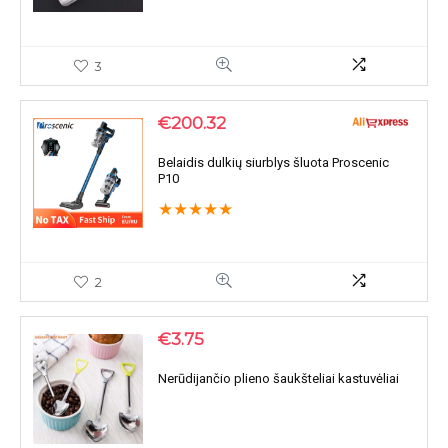
3
€
200.32
Belaidis dulkių siurblys šluota Proscenic
P10
★
★
★
★
★
2
€
3.75
Nerūdijančio plieno šaukšteliai kastuvėliai