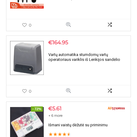
0
€
164.95
Vartų automatika stumdomų vartų
operatoriaus variklis iš Lenkijos sandėlio
0
€
5.61
- 72%
+ 6 more
Išmani vaistų dėžutė su priminimu
★
★
★
★
★