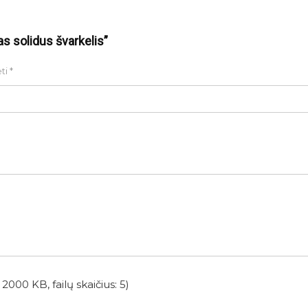
as solidus švarkelis”
ėti
*
2000 KB, failų skaičius: 5)