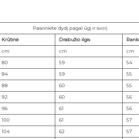
Pasirinkite dydį pagal ūgį ir svorį
Krūtinė
Drabužio ilgis
Ranko
cm
cm
cm
80
59
54
84
59
55
88
60
55
92
60
56
96
61
56
100
61
57
104
62
57