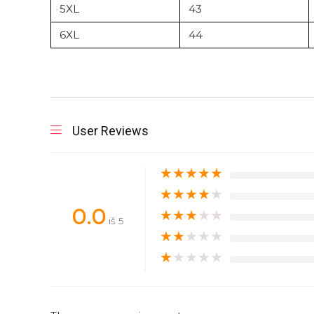
5XL
43
6XL
44
User Reviews
★
★
★
★
★
★
★
★
★
★
0.0
★
★
★
★
★
iš 5
★
★
★
★
★
★
★
★
★
★