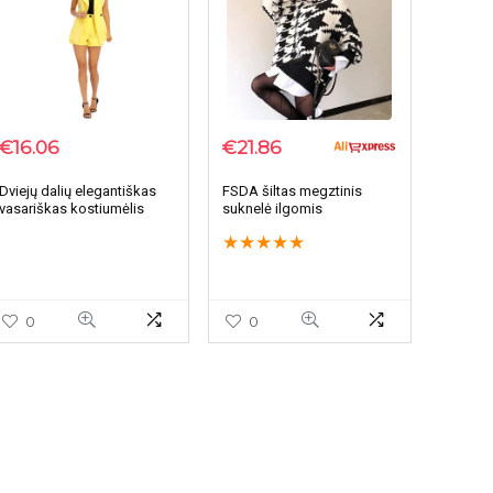
€
16.06
€
21.86
Dviejų dalių elegantiškas
FSDA šiltas megztinis
vasariškas kostiumėlis
suknelė ilgomis
šortai ir liemenė iš Lenkijos
rankovėmis
★
★
★
★
★
0
0