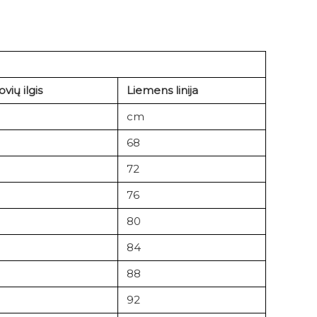
vių ilgis
Liemens linija
cm
68
72
76
80
84
88
92