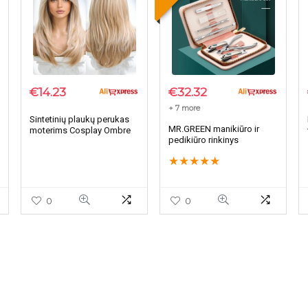
€
14.23
€
32.32
+ 7 more
Sintetinių plaukų perukas
MR.GREEN manikiūro ir
moterims Cosplay Ombre
pedikiūro rinkinys
perukas
★
★
★
★
★
0
0