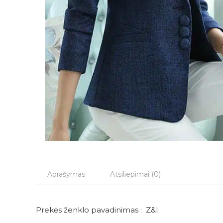
Aprašymas
Atsiliepimai (0)
Prekės ženklo pavadinimas :
Z&I