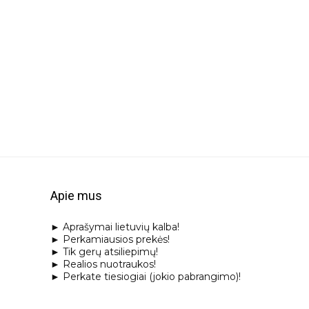
Apie mus
► Aprašymai lietuvių kalba!
► Perkamiausios prekės!
► Tik gerų atsiliepimų!
► Realios nuotraukos!
► Perkate tiesiogiai (jokio pabrangimo)!