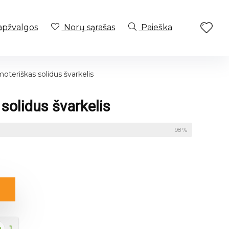
apžvalgos
Norų sąrašas
Paieška
oteriškas solidus švarkelis
solidus švarkelis
98 %
1