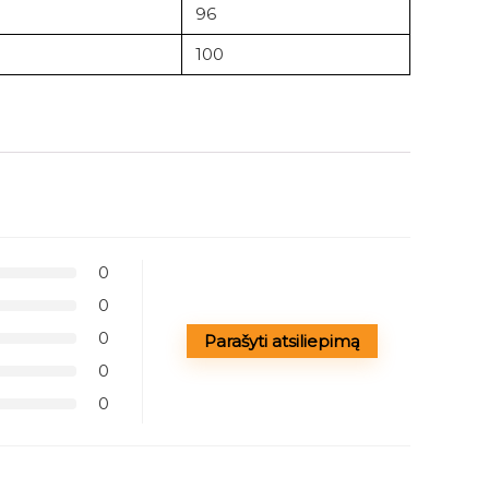
96
100
0
0
0
Parašyti atsiliepimą
0
0