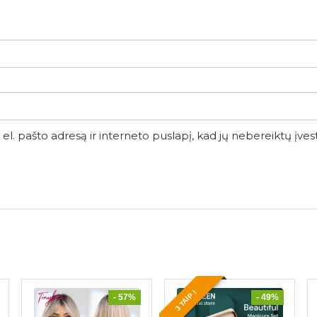
el. pašto adresą ir interneto puslapį, kad jų nebereiktų įvesti 
3 TAIP !
- 57%
- 49%