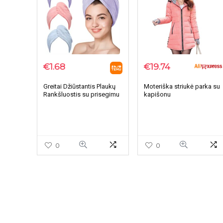
€
1.68
€
19.74
Greitai Džiūstantis Plaukų
Moteriška striukė parka su
Rankšluostis su prisegimu
kapišonu
0
0