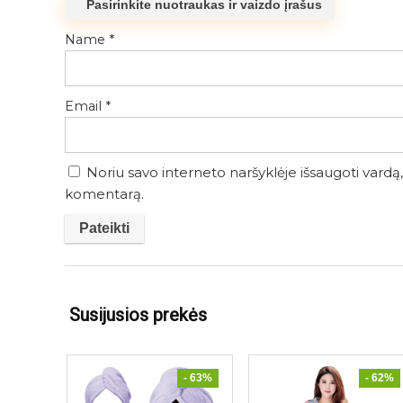
Pasirinkite nuotraukas ir vaizdo įrašus
Name
*
Email
*
Noriu savo interneto naršyklėje išsaugoti vardą, 
komentarą.
Susijusios prekės
- 63%
- 62%