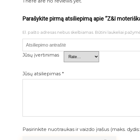
There are no reviews yet.
Parašykite pirmą atsiliepimą apie “Z&I moterišk
El. pašto adresas nebus skelbiamas.
Būtini laukeliai pažym
Jūsų įvertinimas
Jūsų atsiliepimas
*
Pasirinkite nuotraukas ir vaizdo įrašus (maks. dydis: 