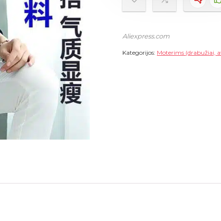
Aliexpress.com
Kategorijos:
Moterims (drabužiai, a