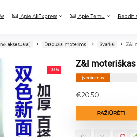
ės
Apie AliExpress
Apie Temu
Reddit 
nė, aksesuarai)
Drabužiai moterims
Švarkai
Z&I m
Z&I moteriškas 
- 35%
Įvertinimas
€
20.50
PAŽIŪRĖTI