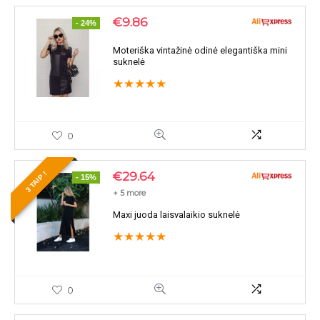
€
9.86
- 24%
Moteriška vintažinė odinė elegantiška mini
suknelė
★
★
★
★
★
0
€
29.64
3 TAIP !
- 15%
+ 5 more
Maxi juoda laisvalaikio suknelė
★
★
★
★
★
0