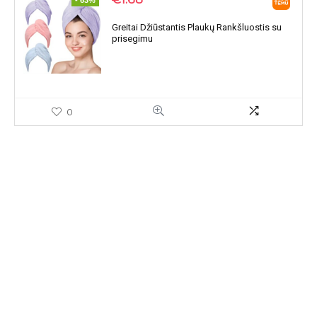
- 63%
Greitai Džiūstantis Plaukų Rankšluostis su
prisegimu
0