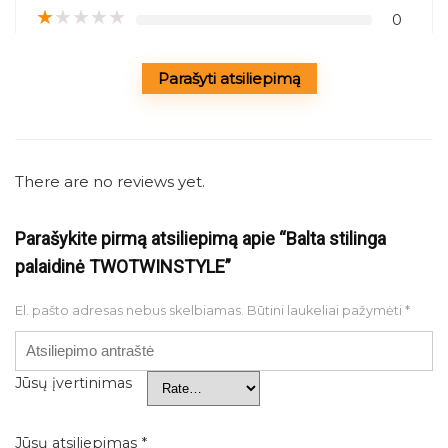
★
★
★
★
★
0
Parašyti atsiliepimą
There are no reviews yet.
Parašykite pirmą atsiliepimą apie “Balta stilinga
palaidinė TWOTWINSTYLE”
El. pašto adresas nebus skelbiamas.
Būtini laukeliai pažymėti
*
Jūsų įvertinimas
Jūsų atsiliepimas
*