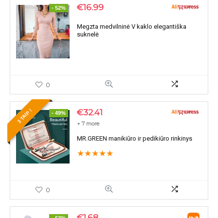
€
16.99
- 52%
Megzta medvilninė V kaklo elegantiška
suknelė
0
€
32.41
3 TAIP !
- 49%
+ 7 more
MR.GREEN manikiūro ir pedikiūro rinkinys
★
★
★
★
★
0
€
1.68