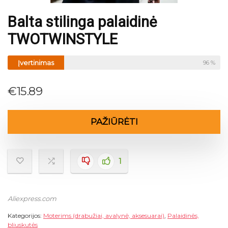
Balta stilinga palaidinė
TWOTWINSTYLE
Įvertinimas
96 %
€
15.89
PAŽIŪRĖTI
1
Aliexpress.com
Kategorijos:
Moterims (drabužiai, avalynė, aksesuarai)
,
Palaidinės,
bliuskutės