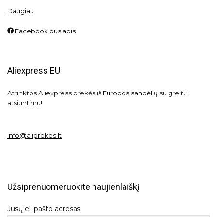
Daugiau
Facebook puslapis
Aliexpress EU
Atrinktos Aliexpress prekės iš
Europos sandėlių
su greitu
atsiuntimu!
info@aliprekes.lt
Užsiprenuomeruokite naujienlaiškį
Jūsų el. pašto adresas