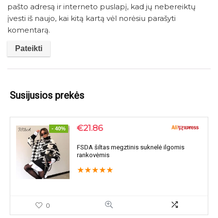
pašto adresą ir interneto puslapį, kad jų nebereiktų
įvesti iš naujo, kai kitą kartą vėl norėsiu parašyti
komentarą.
Susijusios prekės
€
21.86
- 40%
FSDA šiltas megztinis suknelė ilgomis
rankovėmis
★
★
★
★
★
0