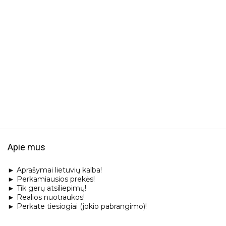
Apie mus
► Aprašymai lietuvių kalba!
► Perkamiausios prekės!
► Tik gerų atsiliepimų!
► Realios nuotraukos!
► Perkate tiesiogiai (jokio pabrangimo)!