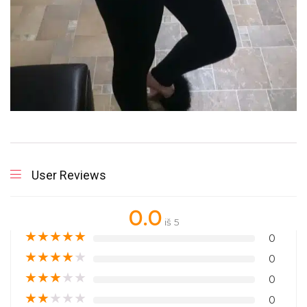
User Reviews
0.0
iš 5
★
★
★
★
★
0
★
★
★
★
★
0
★
★
★
★
★
0
★
★
★
★
★
0