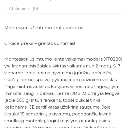
Atsiliepimai (0)
Montessori užimtumo lenta vaikams
Choice prekė – greitas siuntimas!
Montessori užimtumo lenta vaikams (modelis JIT0280)
yra lavinamasis žaislas, skirtas vaikams nuo 2 metų. Ši 7
viename lenta apima gyvenimo įgūdžių, abėcėlės,
skaičių, formų, spalvų, gyvūnų ir orų pažinimo veiklas.
Pagaminta iš aukštos kokybės vilnos medžiagos, ji yra
minkšta, saugi ir patvari. Lenta (28 x 23 cm) yra lengva
(apie 300 g) ir turi rankeną, todėl puikiai tinka
kelionėms. CE sertifikatas užtikrina saugumą. Joje
įtraukti 15 sensorinių aktyvumų, padedančių lavinti
smulkiąją motoriką, loginį mąstymą ir rankų-akies
koordinaciją. Nuimami elementai su „Velcro“ lipdukais