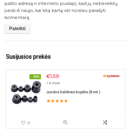
pašto adresą ir interneto puslapį, kad jų nebereiktų
įvesti iš naujo, kai kitą kartą vėl norėsiu parašyti
komentarą.
Susijusios prekės
€
1.59
- 35%
+ 6 more
Juodos baldinės kojelės (8 vnt.)
★
★
★
★
★
0