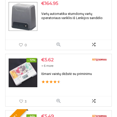
€
164.95
Vartų automatika stumdomų vartų
operatoriaus variklis iš Lenkijos sandėlio
0
€
5.62
- 72%
+ 6 more
Išmani vaistų dėžutė su priminimu
★
★
★
★
★
3
€
5.49
- 44%