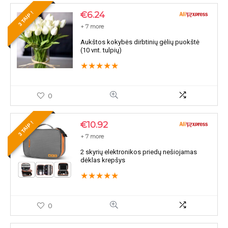
€
6.24
3 TAIP !
+ 7 more
Aukštos kokybės dirbtinių gėlių puokštė
(10 vnt. tulpių)
★
★
★
★
★
0
€
10.92
3 TAIP !
+ 7 more
2 skyrių elektronikos priedų nešiojamas
dėklas krepšys
★
★
★
★
★
0