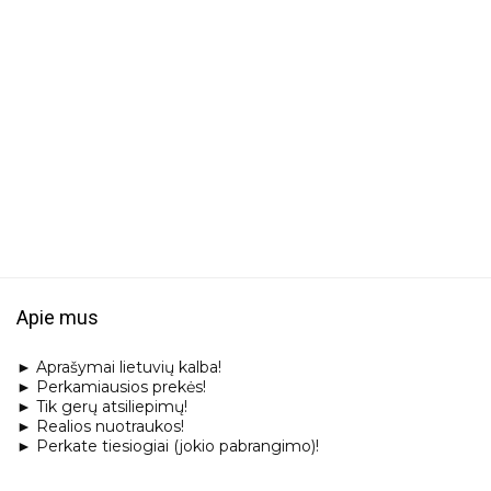
Apie mus
► Aprašymai lietuvių kalba!
► Perkamiausios prekės!
► Tik gerų atsiliepimų!
► Realios nuotraukos!
► Perkate tiesiogiai (jokio pabrangimo)!