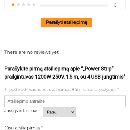
★
★
★
★
★
0
Parašyti atsiliepimą
There are no reviews yet.
Parašykite pirmą atsiliepimą apie “„Power Strip“
prailgintuvas 1200W 250V, 1,5 m, su 4 USB jungtimis”
El. pašto adresas nebus skelbiamas.
Būtini laukeliai pažymėti
*
Jūsų įvertinimas
Jūsų atsiliepimas
*