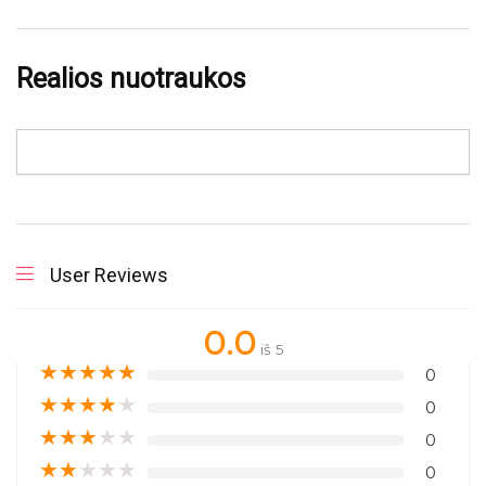
Realios nuotraukos
User Reviews
0.0
iš 5
★
★
★
★
★
0
★
★
★
★
★
0
★
★
★
★
★
0
★
★
★
★
★
0