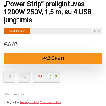
„Power Strip“ prailgintuvas
1200W 250V, 1,5 m, su 4 USB
jungtimis
Įvertinimas
88 %
€
6.83
PAŽIŪRĖTI
2
Aliexpress.com
Kategorijos:
Namų prekės
,
Elektros prekės