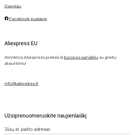
Daugiau
Facebook puslapis
Aliexpress EU
Atrinktos Aliexpress prekės iš
Europos sandėlių
su greitu
atsiuntimu!
info@aliprekes.lt
Užsiprenuomeruokite naujienlaiškį
Jūsų el. pašto adresas