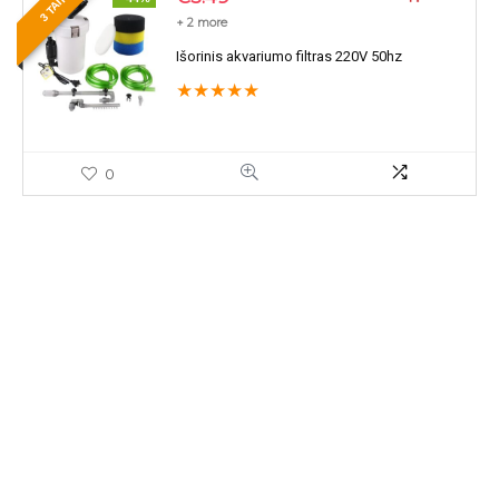
3 TAIP !
+ 2 more
Išorinis akvariumo filtras 220V 50hz
★
★
★
★
★
0