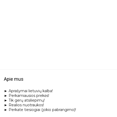
Apie mus
► Aprašymai lietuvių kalba!
► Perkamiausios prekės!
► Tik gerų atsiliepimų!
► Realios nuotraukos!
► Perkate tiesiogiai (jokio pabrangimo)!