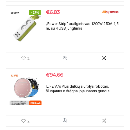
€
6.83
- 17%
„Power Strip“ prailgintuvas 1200W 250V, 1,5
m, su 4 USB jungtimis
2
€
94.66
ILIFE V7s Plus dulkių siurblys robotas,
šluojantis ir drėgnai pjaunantis grindis
2