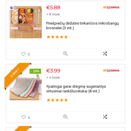
€
5.88
+ 8 more
Priešpiečių dėžutės tinkančios mikrobangų
krosnelei (3 vnt.)
★
★
★
★
★
0
€
3.99
3 TAIP !
- 10%
+ 4 more
Ypatingai gerai drėgmę sugeriantys
virtuviniai rankšluostukai (8 vnt.)
★
★
★
★
★
4