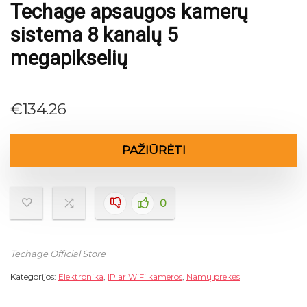
Techage apsaugos kamerų
sistema 8 kanalų 5
megapikselių
€
134.26
PAŽIŪRĖTI
0
Techage Official Store
Kategorijos:
Elektronika
,
IP ar WiFi kameros
,
Namų prekės