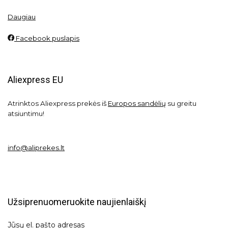
Daugiau
Facebook puslapis
Aliexpress EU
Atrinktos Aliexpress prekės iš
Europos sandėlių
su greitu
atsiuntimu!
info@aliprekes.lt
Užsiprenuomeruokite naujienlaiškį
Jūsų el. pašto adresas