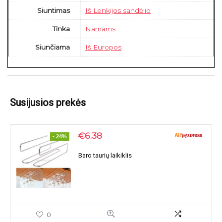
Siuntimas
Iš Lenkijos sandėlio
Tinka
Namams
Siunčiama
Iš Europos
Susijusios prekės
€
6.38
- 24%
Baro taurių laikiklis
0