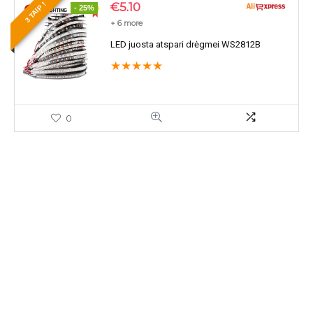
€
5.10
3 TAIP !
- 25%
+ 6 more
LED juosta atspari drėgmei WS2812B
★
★
★
★
★
0