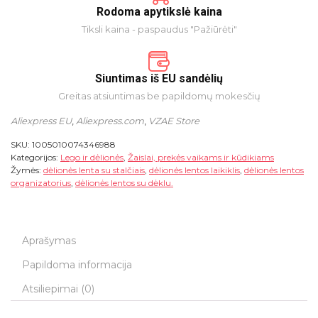
Rodoma apytikslė kaina
Tiksli kaina - paspaudus "Pažiūrėti"
Siuntimas iš EU sandėlių
Greitas atsiuntimas be papildomų mokesčių
Aliexpress EU
,
Aliexpress.com
,
VZAE Store
SKU:
1005010074346988
Kategorijos:
Lego ir dėlionės
,
Žaislai, prekės vaikams ir kūdikiams
Žymės:
dėlionės lenta su stalčiais
,
dėlionės lentos laikiklis
,
dėlionės lentos
organizatorius
,
dėlionės lentos su dėklu.
Aprašymas
Papildoma informacija
Atsiliepimai (0)