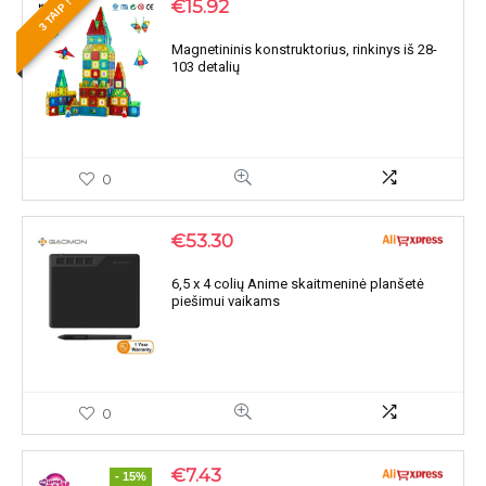
€
15.92
3 TAIP !
Magnetininis konstruktorius, rinkinys iš 28-
103 detalių
0
€
53.30
6,5 x 4 colių Anime skaitmeninė planšetė
piešimui vaikams
0
€
7.43
- 15%