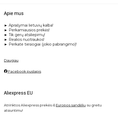
Apie mus
► Aprašymai lietuvių kalba!
► Perkamiausios prekės!
► Tik gerų atsiliepimų!
► Realios nuotraukos!
► Perkate tiesiogiai (jokio pabrangimo)!
Daugiau
Facebook puslapis
Aliexpress EU
Atrinktos Aliexpress prekės iš
Europos sandėlių
su greitu
atsiuntimu!