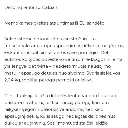
Dėlionių lenta su stalčiais
Nemokamas greitas atsiuntimas iš EU sandėlio!
Sulankstoma dėlionės lenta su stalčiais – tai
funkcionalus ir patogus sprendimas dėlionių mėgėjams,
ieškantiems patikimos vietos savo pomėgiui. Dėl
aukštos kokybės poliesterio veltinio medžiagos, ši lenta
yra lengva, bet tvirta – nesideformuoja naudojimo
metu ir apsaugo detales nuo slydimo. Svoris siekia vos
2,04 kg, todėl ją patogu pernešti ar laikyti.
2-in-1 funkcija leidžia dėlionės lentą naudoti tiek kaip
pastatomą atramą, užtikrinančią patogų kampą ir
laikyseną ilgoms dėlionės valandoms, tiek kaip
apsauginį dėklą, kuris saugo nebaigtas dėliones nuo
dulkių ar augintinių. Šeši įmontuoti stalčiai leidžia