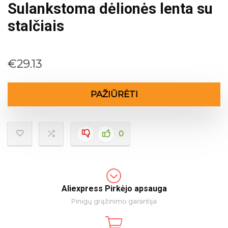
Sulankstoma dėlionės lenta su
stalčiais
€
29.13
PAŽIŪRĖTI
0
Aliexpress Pirkėjo apsauga
Pinigų grąžinimo garantija