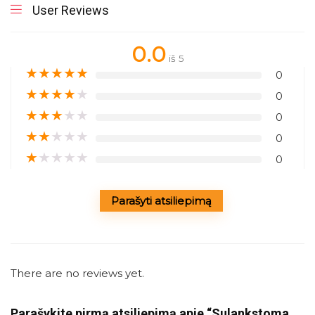
User Reviews
0.0
iš 5
★
★
★
★
★
0
★
★
★
★
★
0
★
★
★
★
★
0
★
★
★
★
★
0
★
★
★
★
★
0
Parašyti atsiliepimą
There are no reviews yet.
Parašykite pirmą atsiliepimą apie “Sulankstoma