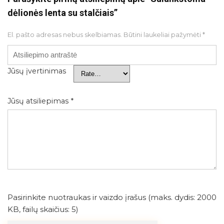
dėlionės lenta su stalčiais”
El. pašto adresas nebus skelbiamas.
Būtini laukeliai pažymėti
*
Jūsų įvertinimas
Jūsų atsiliepimas
*
Pasirinkite nuotraukas ir vaizdo įrašus (maks. dydis: 2000
KB, failų skaičius: 5)