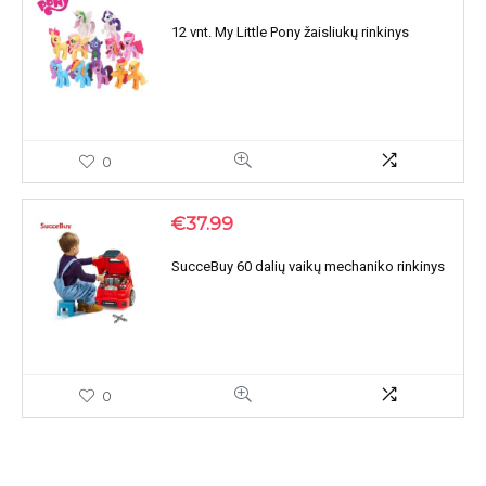
12 vnt. My Little Pony žaisliukų rinkinys
0
€
37.99
SucceBuy 60 dalių vaikų mechaniko rinkinys
0