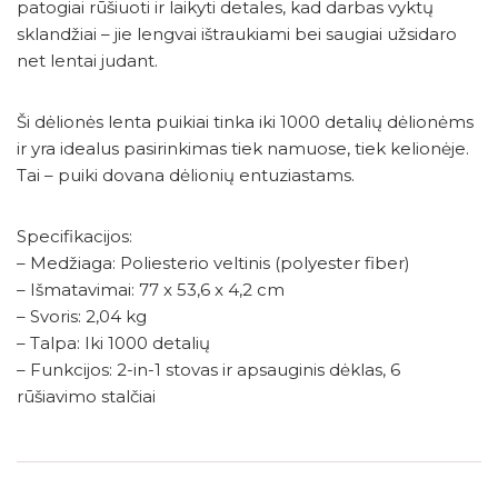
patogiai rūšiuoti ir laikyti detales, kad darbas vyktų
sklandžiai – jie lengvai ištraukiami bei saugiai užsidaro
net lentai judant.
Ši dėlionės lenta puikiai tinka iki 1000 detalių dėlionėms
ir yra idealus pasirinkimas tiek namuose, tiek kelionėje.
Tai – puiki dovana dėlionių entuziastams.
Specifikacijos:
– Medžiaga: Poliesterio veltinis (polyester fiber)
– Išmatavimai: 77 x 53,6 x 4,2 cm
– Svoris: 2,04 kg
– Talpa: Iki 1000 detalių
– Funkcijos: 2-in-1 stovas ir apsauginis dėklas, 6
rūšiavimo stalčiai