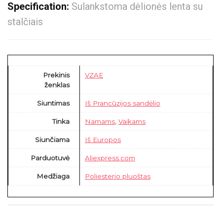
Specification:
Sulankstoma dėlionės lenta su
stalčiais
Prekinis
VZAE
ženklas
Siuntimas
Iš Prancūzijos sandėlio
Tinka
Namams
,
Vaikams
Siunčiama
Iš Europos
Parduotuvė
Aliexpress.com
Medžiaga
Poliesterio pluoštas