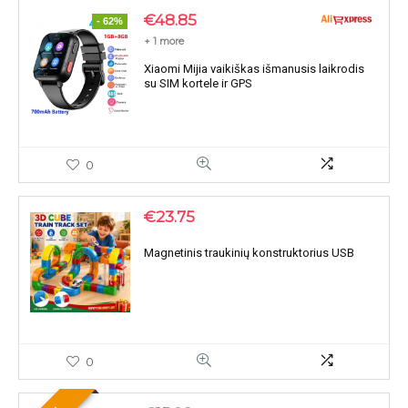
€
48.85
- 62%
+ 1 more
Xiaomi Mijia vaikiškas išmanusis laikrodis
su SIM kortele ir GPS
0
€
23.75
Magnetinis traukinių konstruktorius USB
0