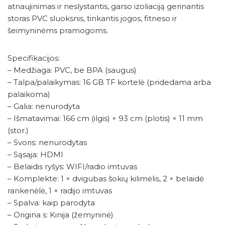
atnaujinimas ir neslystantis, garso izoliaciją gerinantis
storas PVC sluoksnis, tinkantis jogos, fitneso ir
šeimyninėms pramogoms.
Specifikacijos:
– Medžiaga: PVC, be BPA (saugus)
– Talpa/palaikymas: 16 GB TF kortelė (pridedama arba
palaikoma)
– Galia: nenurodyta
– Išmatavimai: 166 cm (ilgis) × 93 cm (plotis) × 11 mm
(stor.)
– Svoris: nenurodytas
– Sąsaja: HDMI
– Belaidis ryšys: WIFI/radio imtuvas
– Komplekte: 1 × dvigubas šokių kilimėlis, 2 × belaidė
rankenėlė, 1 × radijo imtuvas
– Spalva: kaip parodyta
– Origina s: Kinija (žemyninė)