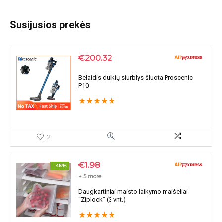
Susijusios prekės
€
200.32
Belaidis dulkių siurblys šluota Proscenic
P10
★
★
★
★
★
2
€
1.98
- 45%
+ 5 more
Daugkartiniai maisto laikymo maišeliai
“Ziplock” (3 vnt.)
★
★
★
★
★