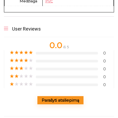
Medžiaga
PVC
User Reviews
0.0
iš 5
★
★
★
★
★
0
★
★
★
★
★
0
★
★
★
★
★
0
★
★
★
★
★
0
★
★
★
★
★
0
Parašyti atsiliepimą