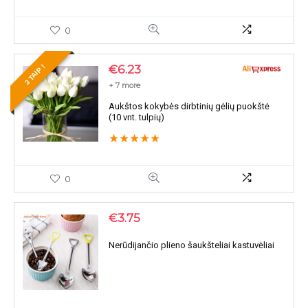
0
€
6.23
3 TAIP !
+ 7 more
Aukštos kokybės dirbtinių gėlių puokštė
(10 vnt. tulpių)
★
★
★
★
★
0
€
3.75
Nerūdijančio plieno šaukšteliai kastuvėliai