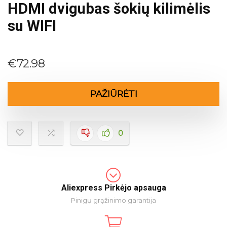
HDMI dvigubas šokių kilimėlis
su WIFI
€
72.98
PAŽIŪRĖTI
0
Aliexpress Pirkėjo apsauga
Pinigų grąžinimo garantija