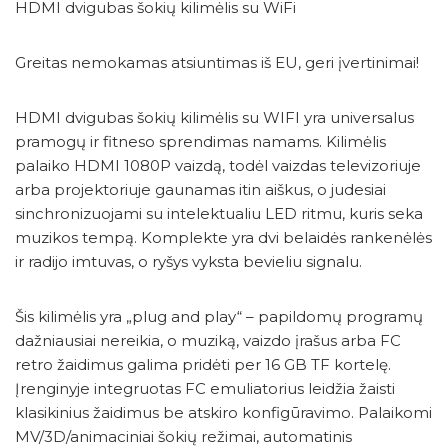
HDMI dvigubas šokių kilimėlis su WiFi
Greitas nemokamas atsiuntimas iš EU, geri įvertinimai!
HDMI dvigubas šokių kilimėlis su WIFI yra universalus
pramogų ir fitneso sprendimas namams. Kilimėlis
palaiko HDMI 1080P vaizdą, todėl vaizdas televizoriuje
arba projektoriuje gaunamas itin aiškus, o judesiai
sinchronizuojami su intelektualiu LED ritmu, kuris seka
muzikos tempą. Komplekte yra dvi belaidės rankenėlės
ir radijo imtuvas, o ryšys vyksta bevieliu signalu.
Šis kilimėlis yra „plug and play“ – papildomų programų
dažniausiai nereikia, o muziką, vaizdo įrašus arba FC
retro žaidimus galima pridėti per 16 GB TF kortelę.
Įrenginyje integruotas FC emuliatorius leidžia žaisti
klasikinius žaidimus be atskiro konfigūravimo. Palaikomi
MV/3D/animaciniai šokių režimai, automatinis