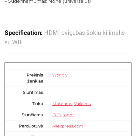
– Suderinamumas: None (universalus)
Specification:
HDMI dvigubas šokių kilimėlis
su WIFI
Prekinis
Worldly
ženklas
Siuntimas
Tinka
Moterims
,
Vaikams
Siunčiama
Iš Europos
Parduotuvė
Aliexpress.com