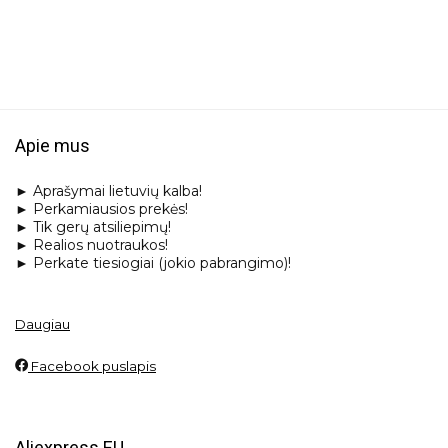
Apie mus
► Aprašymai lietuvių kalba!
► Perkamiausios prekės!
► Tik gerų atsiliepimų!
► Realios nuotraukos!
► Perkate tiesiogiai (jokio pabrangimo)!
Daugiau
Facebook puslapis
Aliexpress EU