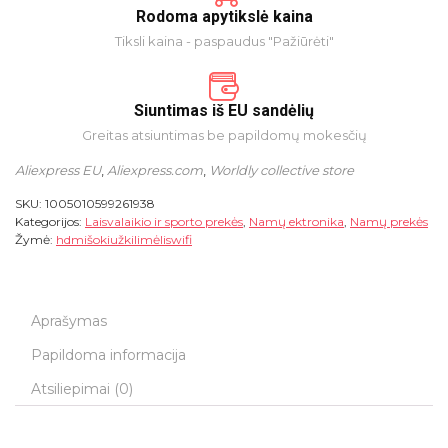
Rodoma apytikslė kaina
Tiksli kaina - paspaudus "Pažiūrėti"
Siuntimas iš EU sandėlių
Greitas atsiuntimas be papildomų mokesčių
Aliexpress EU
,
Aliexpress.com
,
Worldly collective store
SKU:
1005010599261938
Kategorijos:
Laisvalaikio ir sporto prekės
,
Namų ektronika
,
Namų prekės
Žymė:
hdmišokiužkilimėliswifi
Aprašymas
Papildoma informacija
Atsiliepimai (0)