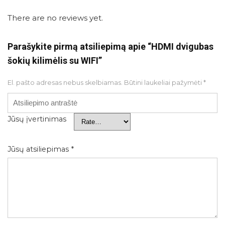
There are no reviews yet.
Parašykite pirmą atsiliepimą apie “HDMI dvigubas
šokių kilimėlis su WIFI”
El. pašto adresas nebus skelbiamas.
Būtini laukeliai pažymėti
*
Jūsų įvertinimas
Jūsų atsiliepimas
*