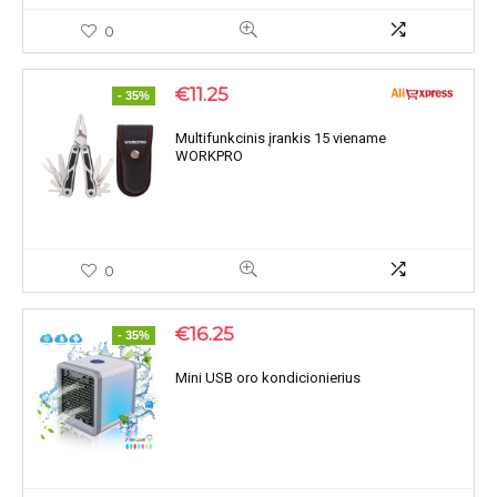
0
€
11.25
- 35%
Multifunkcinis įrankis 15 viename
WORKPRO
0
€
16.25
- 35%
Mini USB oro kondicionierius