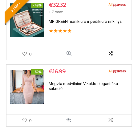
€
32.32
3 TAIP !
- 49%
+ 7 more
MR.GREEN manikiūro ir pedikiūro rinkinys
★
★
★
★
★
0
€
16.99
- 52%
Megzta medvilninė V kaklo elegantiška
suknelė
0