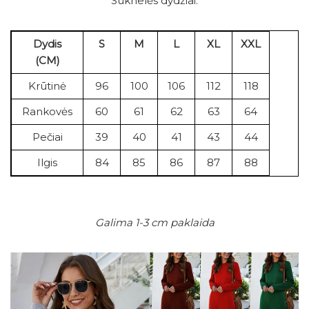
Suknelės dydžiai:
Dydis
S
M
L
XL
XXL
(CM)
Krūtinė
96
100
106
112
118
Rankovės
60
61
62
63
64
Pečiai
39
40
41
43
44
Ilgis
84
85
86
87
88
Galima 1-3 cm paklaida