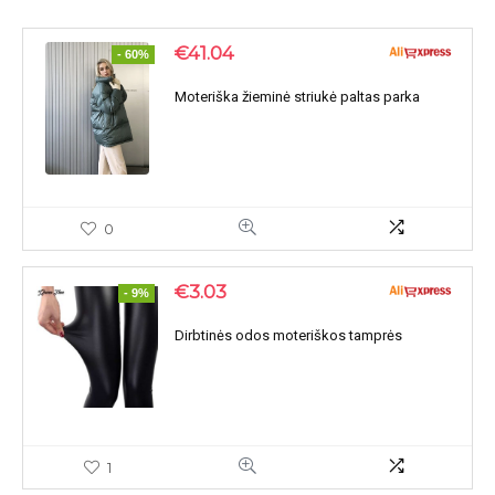
€
41.04
- 60%
Moteriška žieminė striukė paltas parka
0
€
3.03
- 9%
Dirbtinės odos moteriškos tamprės
1