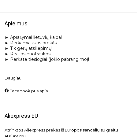
Apie mus
► Aprašymai lietuvių kalba!
► Perkamiausios prekės!
► Tik gerų atsiliepimų!
► Realios nuotraukos!
► Perkate tiesiogiai (jokio pabrangimo)!
Daugiau
Facebook puslapis
Aliexpress EU
Atrinktos Aliexpress prekės iš
Europos sandėlių
su greitu
atsiuntimu!