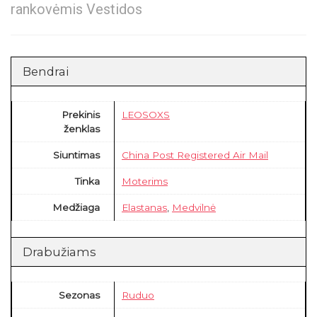
rankovėmis Vestidos
Bendrai
Prekinis
LEOSOXS
ženklas
Siuntimas
China Post Registered Air Mail
Tinka
Moterims
Medžiaga
Elastanas
,
Medvilnė
Drabužiams
Sezonas
Ruduo