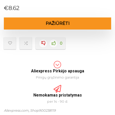
€
8.62
PAŽIŪRĖTI
0
Aliexpress Pirkėjo apsauga
Pinigų grąžinimo garantija
Nemokamas pristatymas
per 14 - 90 d.
Aliexpress.com
,
Shop900238119