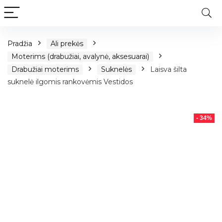
Pradžia
Ali prekės
Moterims (drabužiai, avalynė, aksesuarai)
Drabužiai moterims
Suknelės
Laisva šilta
suknelė ilgomis rankovėmis Vestidos
- 34%