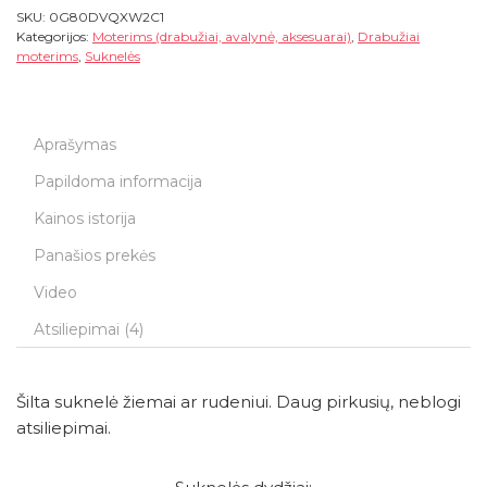
SKU:
0G80DVQXW2C1
Kategorijos:
Moterims (drabužiai, avalynė, aksesuarai)
,
Drabužiai
moterims
,
Suknelės
Aprašymas
Papildoma informacija
Kainos istorija
Panašios prekės
Video
Atsiliepimai (4)
Šilta suknelė žiemai ar rudeniui. Daug pirkusių, neblogi
atsiliepimai.