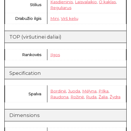
Kasdieninis
,
Laisvalaikio
,
O kaklas
,
Stilius
Reguliarus
Drabužio ilgis
Mini
,
Virš kelių
TOP (viršutinei daliai)
Rankovės
Ilgos
Specification
Bordinė
,
Juoda
,
Mėlyna
,
PIlka
,
Spalva
Raudona
,
Rožinė
,
Ruda
,
Žalia
,
Žydra
Dimensions