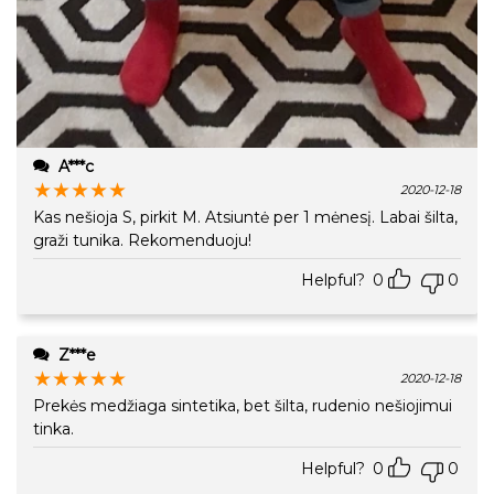
A***c
★
★
★
★
★
2020-12-18
Kas nešioja S, pirkit M. Atsiuntė per 1 mėnesį. Labai šilta,
graži tunika. Rekomenduoju!
Helpful?
0
0
Z***e
★
★
★
★
★
2020-12-18
Prekės medžiaga sintetika, bet šilta, rudenio nešiojimui
tinka.
Helpful?
0
0