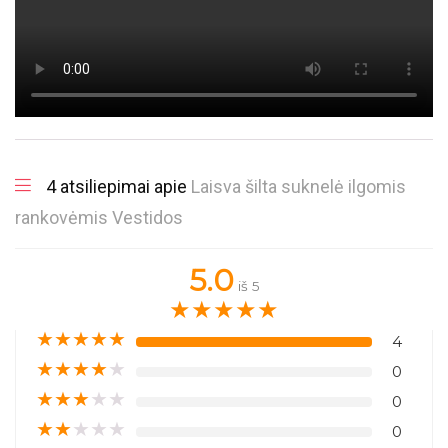
4 atsiliepimai apie
Laisva šilta suknelė ilgomis
rankovėmis Vestidos
5.0
iš 5
★
★
★
★
★
★
★
★
★
★
4
★
★
★
★
★
0
★
★
★
★
★
0
★
★
★
★
★
0