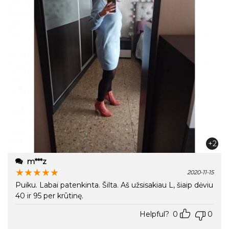
+2
m***z
★
★
★
★
★
2020-11-15
Puiku. Labai patenkinta. Šilta. Aš užsisakiau L, šiaip dėviu
40 ir 95 per krūtinę.
Helpful?
0
0