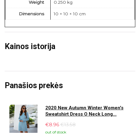
Weight
0.250 kg
Dimensions
10 × 10 × 10 cm
Kainos istorija
Panašios prekės
2020 New Autumn Winter Women's
Sweatshirt Dress O Neck Long...
€
8.96
€13.58
out of stock