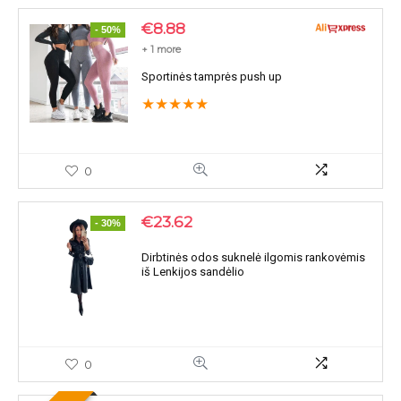
€
8.88
- 50%
+ 1 more
Sportinės tamprės push up
★
★
★
★
★
0
€
23.62
- 30%
Dirbtinės odos suknelė ilgomis rankovėmis
iš Lenkijos sandėlio
0