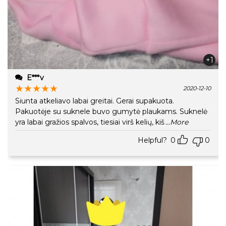
+1
E***v
★
★
★
★
★
2020-12-10
Siunta atkeliavo labai greitai. Gerai supakuota.
Pakuotėje su suknele buvo gumytė plaukams. Suknelė
yra labai gražios spalvos, tiesiai virš kelių, kiš
...More
Helpful?
0
0