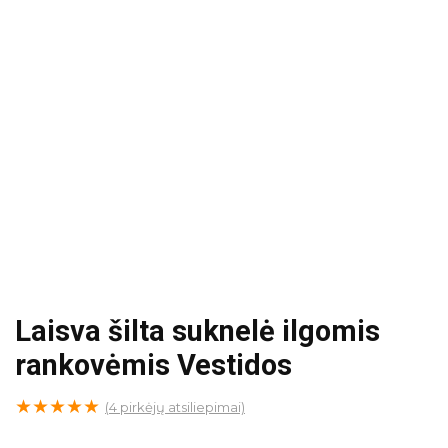
Laisva šilta suknelė ilgomis
rankovėmis Vestidos
★
★
★
★
★
(
4
pirkėjų atsiliepimai)