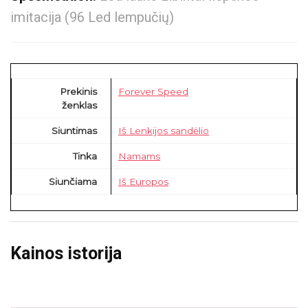
imitacija (96 Led lempučių)
Prekinis
Forever Speed
ženklas
Siuntimas
Iš Lenkijos sandėlio
Tinka
Namams
Siunčiama
Iš Europos
Kainos istorija