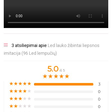
3 atsiliepimai apie
Led lauko žibintai liepsnos
imitacija (96 Led lempučių)
5.0
iš 5
★
★
★
★
★
★
★
★
★
★
3
★
★
★
★
★
0
★
★
★
★
★
0
★
★
★
★
★
0