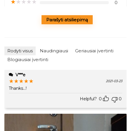
★
★
★
★
★
0
Parašyti atsiliepimą
Rodyti visus
Naudingiausi
Geriausiai įvertinti
Blogiausiai įvertinti
V***e
★
★
★
★
★
2021-03-23
Thanks...!
Helpful?
0
0