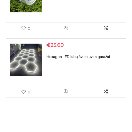
0
€
25.69
Hexagon LED lubų šviestuvas garažui
0