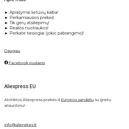
► Aprašymai lietuvių kalba!
► Perkamiausios prekės!
► Tik gerų atsiliepimų!
► Realios nuotraukos!
► Perkate tiesiogiai (jokio pabrangimo)!
Daugiau
Facebook puslapis
Aliexpress EU
Atrinktos Aliexpress prekės iš
Europos sandėlių
su greitu
atsiuntimu!
info@aliprekes.lt