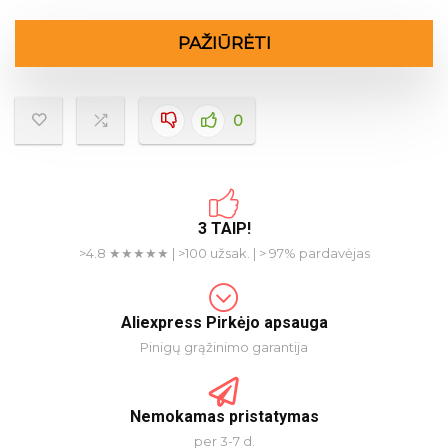
PAŽIŪRĖTI
0
3 TAIP!
>4.8 ★★★★★ | >100 užsak. | > 97% pardavėjas
Aliexpress Pirkėjo apsauga
Pinigų grąžinimo garantija
Nemokamas pristatymas
per 3-7 d.