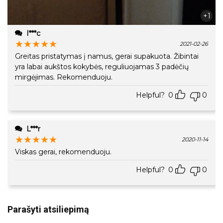
+1
I***c
★
★
★
★
★
2021-02-26
Greitas pristatymas į namus, gerai supakuota. Žibintai
yra labai aukštos kokybės, reguliuojamas 3 padėčių
mirgėjimas. Rekomenduoju.
Helpful?
0
0
L***r
★
★
★
★
★
2020-11-14
Viskas gerai, rekomenduoju.
Helpful?
0
0
Parašyti atsiliepimą