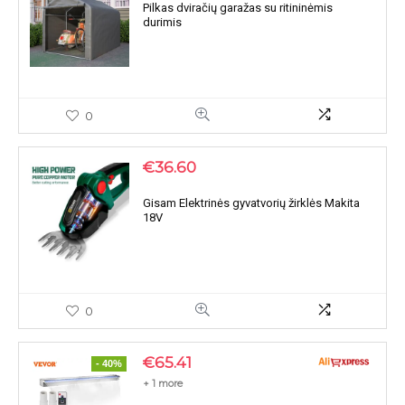
Pilkas dviračių garažas su ritininėmis
durimis
0
€
36.60
Gisam Elektrinės gyvatvorių žirklės Makita
18V
0
€
65.41
- 40%
+ 1 more