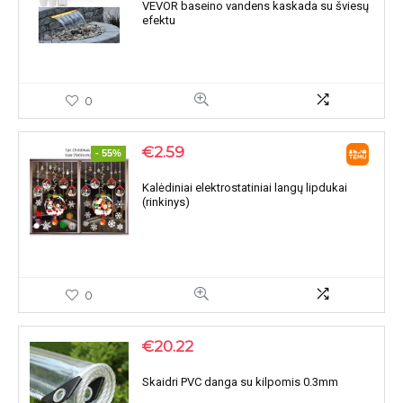
VEVOR baseino vandens kaskada su šviesų
efektu
0
€
2.59
- 55%
Kalėdiniai elektrostatiniai langų lipdukai
(rinkinys)
0
€
20.22
Skaidri PVC danga su kilpomis 0.3mm