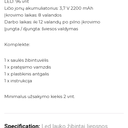
LED: 96 vnt
Ličio jonų akumuliatorius: 3,7 V 2200 mAh
Įkrovimo laikas: 8 valandos
Darbo laikas: iki 12 valandų po pilno įkrovimo
Įjungta / išjungta: šviesos valdymas
Komplekte:
1 x saulės žibintuvėlis
1 x pratęsimo vamzdis
1 x plastikinis antgalis
1 x instrukcija
Minimalus užsakymo kiekis 2 vnt.
Specification:
Led lauko žibintai liepsnos