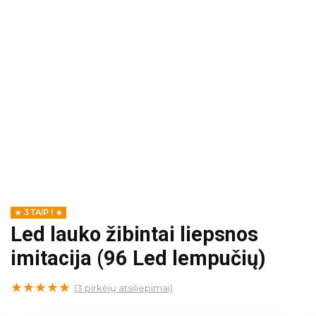
3 TAIP !
Led lauko žibintai liepsnos
imitacija (96 Led lempučių)
★
★
★
★
★
(
3
pirkėjų atsiliepimai)