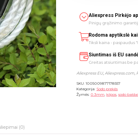
Aliexpress Pirkėjo a
Pinigų grąžinimo garanti
Rodoma apytikslė ka
Tiksli kaina - paspaudus "
Siuntimas iš EU sandė
Greitas atsiuntimas be 
Aliexpress EU
,
Aliexpress.com
,
SKU:
1005009877178557
Kategorija:
Sodo prekės
Žymės:
0.3mm
,
kilpos
,
sodo baldai
iliepimai (0)