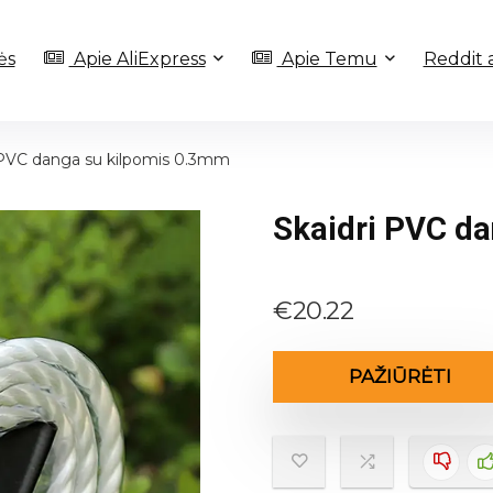
ės
Apie AliExpress
Apie Temu
Reddit 
 PVC danga su kilpomis 0.3mm
Skaidri PVC d
€
20.22
PAŽIŪRĖTI