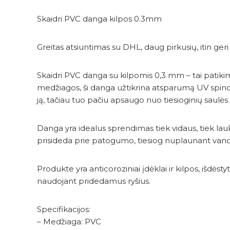
Skaidri PVC danga kilpos 0.3mm
Greitas atsiuntimas su DHL, daug pirkusių, itin geri 
Skaidri PVC danga su kilpomis 0,3 mm – tai patikima
medžiagos, ši danga užtikrina atsparumą UV spindulia
ją, tačiau tuo pačiu apsaugo nuo tiesioginių saulės 
Danga yra idealus sprendimas tiek vidaus, tiek la
prisideda prie patogumo, tiesiog nuplaunant vandeni
Produkte yra anticoroziniai įdėklai ir kilpos, išdė
naudojant pridedamus ryšius.
Specifikacijos:
– Medžiaga: PVC