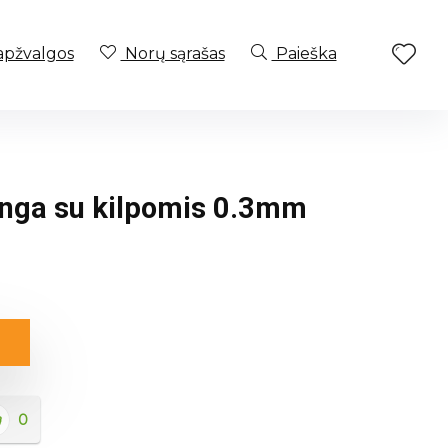
apžvalgos
Norų sąrašas
Paieška
anga su kilpomis 0.3mm
0