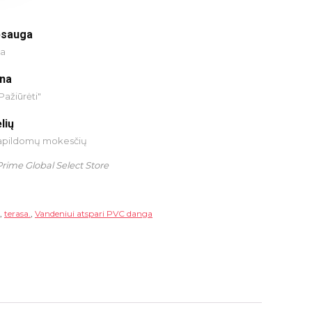
psauga
ja
ina
Pažiūrėti"
lių
papildomų mokesčių
Prime Global Select Store
,
terasa.
,
Vandeniui atspari PVC danga