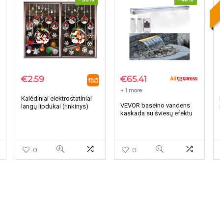
€
2.59
€
65.41
+ 1 more
Kalėdiniai elektrostatiniai
VEVOR baseino vandens
langų lipdukai (rinkinys)
kaskada su šviesų efektu
0
0