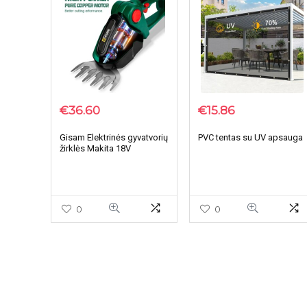
€
36.60
€
15.86
Gisam Elektrinės gyvatvorių
PVC tentas su UV apsauga
žirklės Makita 18V
0
0