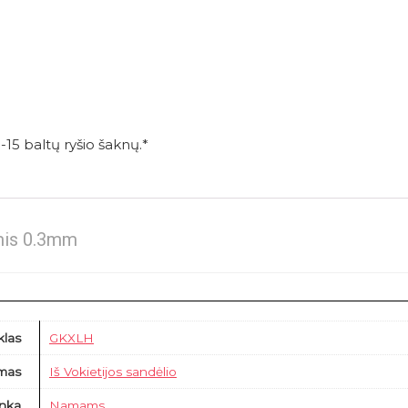
-15 baltų ryšio šaknų.*
mis 0.3mm
klas
GKXLH
imas
Iš Vokietijos sandėlio
inka
Namams