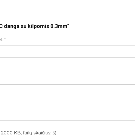
VC danga su kilpomis 0.3mm”
ėti
*
2000 KB, failų skaičius: 5)