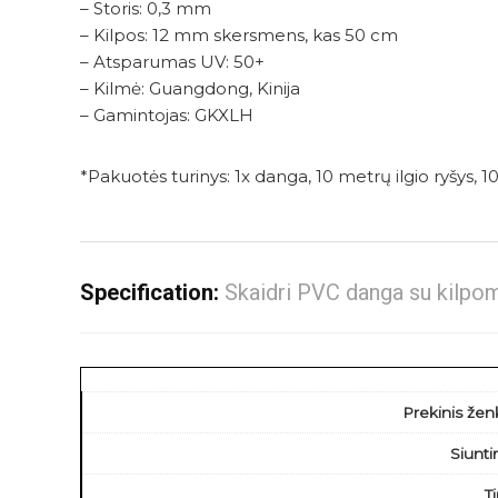
– Storis: 0,3 mm
– Kilpos: 12 mm skersmens, kas 50 cm
– Atsparumas UV: 50+
– Kilmė: Guangdong, Kinija
– Gamintojas: GKXLH
*Pakuotės turinys: 1x danga, 10 metrų ilgio ryšys, 10
Specification:
Skaidri PVC danga su kilpo
Prekinis žen
Siunt
T