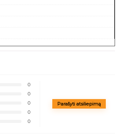
0
0
0
Parašyti atsiliepimą
0
0