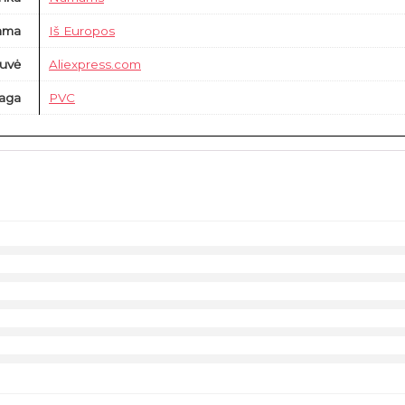
ama
Iš Europos
uvė
Aliexpress.com
aga
PVC