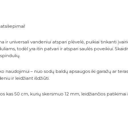
atsiliepimai!
 ir universali vandeniui atspari plėvelė, puikiai tinkanti įva
ms, todėl yra itin patvari ir atspari saulės poveikiui. Skaidr
spindulių.
uko naudojimui – nuo sodų baldų apsaugos iki garažų ar ter
u ir leidžiant išdžiūti.
stytos kas 50 cm, kurių skersmuo 12 mm, leidžiančios patikimai