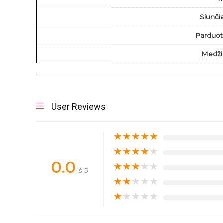
Siunči
Parduot
Medži
User Reviews
★
★
★
★
★
★
★
★
★
★
0.0
★
★
★
★
★
iš 5
★
★
★
★
★
★
★
★
★
★