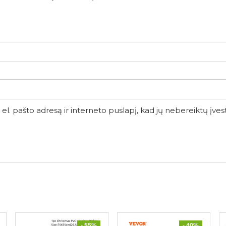
el. pašto adresą ir interneto puslapį, kad jų nebereiktų įvesti 
- 55%
- 40%