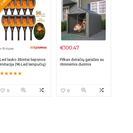
3 TAIP !
€
100.47
+ 8 more
Led lauko žibintai liepsnos
Pilkas dviračių garažas su
imitacija (96 Led lempučių)
ritininėmis durimis
★
★
★
★
★
0
0