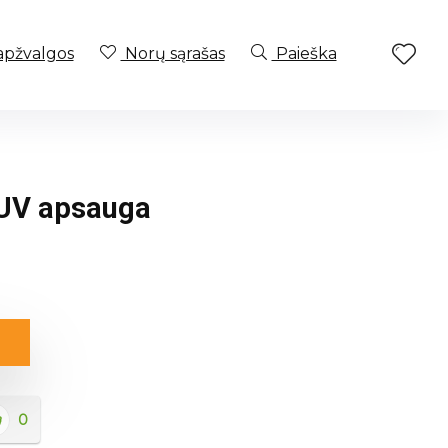
apžvalgos
Norų sąrašas
Paieška
 UV apsauga
0