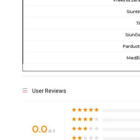
Prekinis žen
Siunt
T
Siunči
Parduot
Medži
User Reviews
★
★
★
★
★
★
★
★
★
★
0.0
★
★
★
★
★
iš 5
★
★
★
★
★