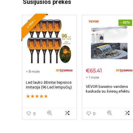
Susijusios prekės
3 TAIP !
- 40%
€
65.41
+ 8 more
+ 1 more
Led lauko žibintai liepsnos
VEVOR baseino vandens
imitacija (96 Led lempučių)
kaskada su šviesų efektu
★
★
★
★
★
0
0