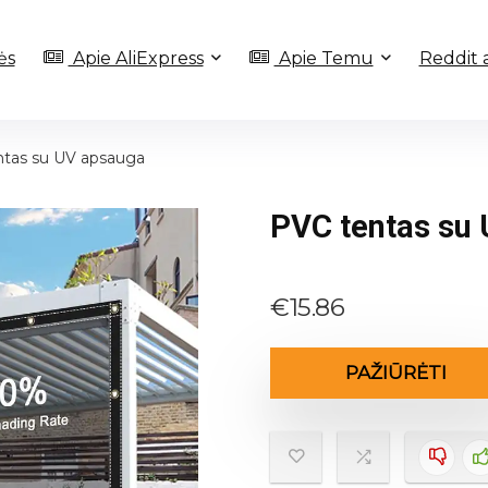
ės
Apie AliExpress
Apie Temu
Reddit 
tas su UV apsauga
PVC tentas su
€
15.86
PAŽIŪRĖTI