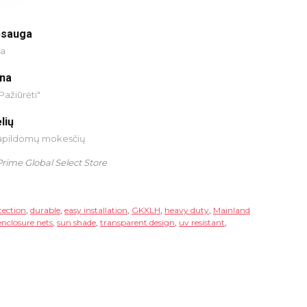
psauga
ja
ina
Pažiūrėti"
lių
papildomų mokesčių
Prime Global Select Store
tection
,
durable
,
easy installation
,
GKXLH
,
heavy duty
,
Mainland
enclosure nets
,
sun shade
,
transparent design
,
uv resistant
,