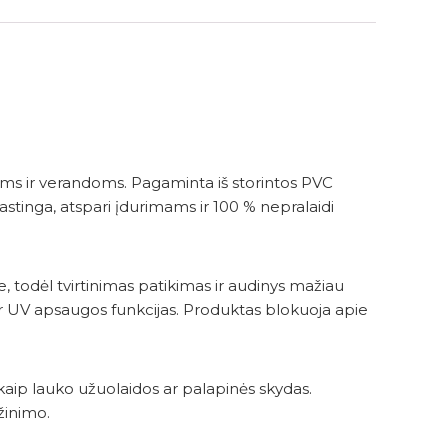
ms ir verandoms. Pagaminta iš storintos PVC
lastinga, atspari įdurimams ir 100 % nepralaidi
, todėl tvirtinimas patikimas ir audinys mažiau
o ir UV apsaugos funkcijas. Produktas blokuoja apie
 kaip lauko užuolaidos ar palapinės skydas.
žinimo.