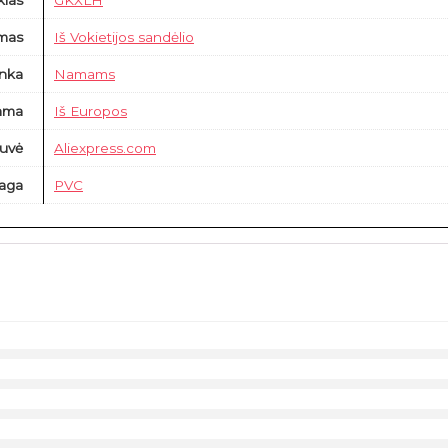
klas
GKXLH
imas
Iš Vokietijos sandėlio
inka
Namams
ama
Iš Europos
uvė
Aliexpress.com
aga
PVC