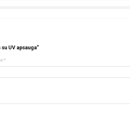
s su UV apsauga”
ėti
*