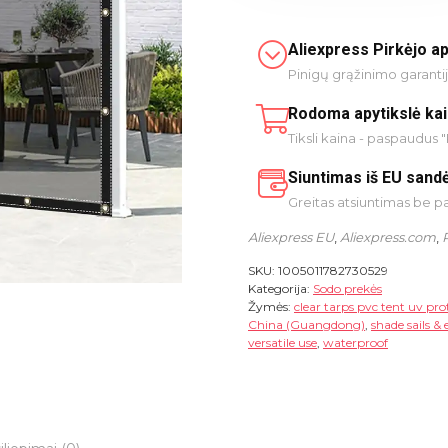
Aliexpress Pirkėjo a
Pinigų grąžinimo garanti
Rodoma apytikslė ka
Tiksli kaina - paspaudus "
Siuntimas iš EU sandė
Greitas atsiuntimas be 
Aliexpress EU
,
Aliexpress.com
,
SKU:
1005011782730529
Kategorija:
Sodo prekės
Žymės:
clear tarps pvc tent uv pro
China (Guangdong)
,
shade sails & 
versatile use
,
waterproof