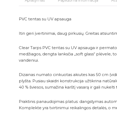
Aprašymas
Papildoma informacija
Ats
PVC tentas su UV apsauga
Itin geri įvertinimai, daug pirkusių. Greitas atsiunt
Clear Tarps PVC tentas su UV apsauga ir permatom
medžiagos, dengta lanksčia „soft glass“ plėvele, tod
vandeniui.
Dizainas numato cinkuotas akiutes kas 50 cm (vidin
plyšta. Pusiau skaidri konstrukcija užtikrina natūr
40 % šviesos, sumažina karštį vasarą ir gali nukelt
Praktinis panaudojimas platus: dangstymas automobi
Komplekte yra tvirtinimui reikalingos detalės, o 