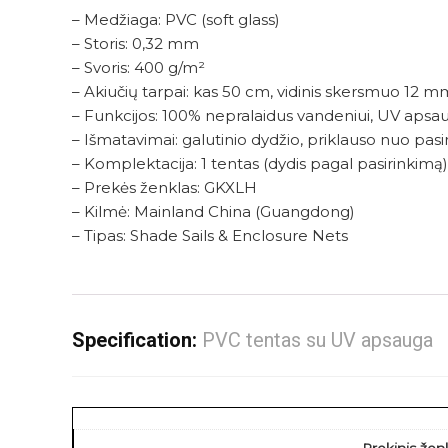
– Medžiaga: PVC (soft glass)
– Storis: 0,32 mm
– Svoris: 400 g/m²
– Akiučių tarpai: kas 50 cm, vidinis skersmuo 12 m
– Funkcijos: 100% nepralaidus vandeniui, UV aps
– Išmatavimai: galutinio dydžio, priklauso nuo pas
– Komplektacija: 1 tentas (dydis pagal pasirinkimą), 
– Prekės ženklas: GKXLH
– Kilmė: Mainland China (Guangdong)
– Tipas: Shade Sails & Enclosure Nets
Specification:
PVC tentas su UV apsauga