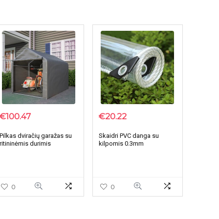
€
100.47
€
20.22
Pilkas dviračių garažas su
Skaidri PVC danga su
ritininėmis durimis
kilpomis 0.3mm
0
0