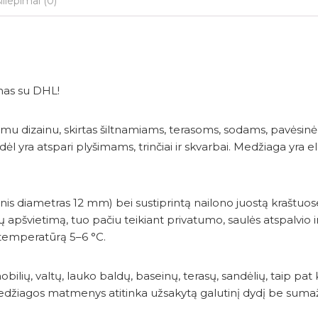
iliepimai (0)
imas su DHL!
u dizainu, skirtas šiltnamiams, terasoms, sodams, pavėsinė
ėl yra atspari plyšimams, trinčiai ir skvarbai. Medžiaga yra e
is diametras 12 mm) bei sustiprintą nailono juostą kraštuose
alų apšvietimą, tuo pačiu teikiant privatumo, saulės atspalvi
i temperatūrą 5–6 °C.
lių, valtų, lauko baldų, baseinų, terasų, sandėlių, taip pat
medžiagos matmenys atitinka užsakytą galutinį dydį be suma