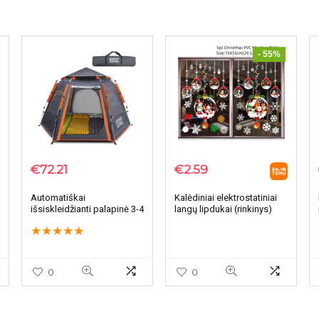
- 55%
€
72.21
€
2.59
Automatiškai
Kalėdiniai elektrostatiniai
išsiskleidžianti palapinė 3-4
langų lipdukai (rinkinys)
žmonėms
★
★
★
★
★
0
0