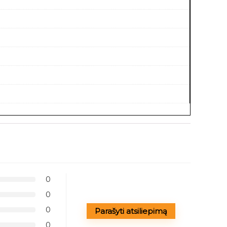
0
0
0
Parašyti atsiliepimą
0