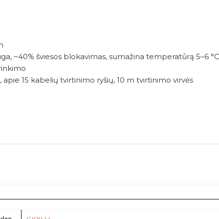
m
auga, ~40% šviesos blokavimas, sumažina temperatūrą 5–6 °
irinkimo
apie 15 kabelių tvirtinimo ryšių, 10 m tvirtinimo virvės