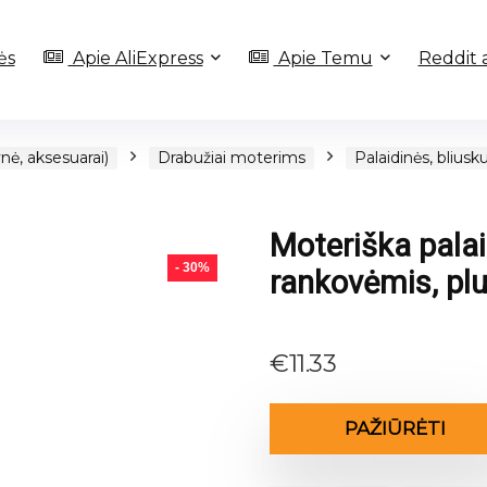
ės
Apie AliExpress
Apie Temu
Reddit 
nė, aksesuarai)
Drabužiai moterims
Palaidinės, bliusk
Moteriška palai
- 30%
rankovėmis, plu
€
11.33
PAŽIŪRĖTI