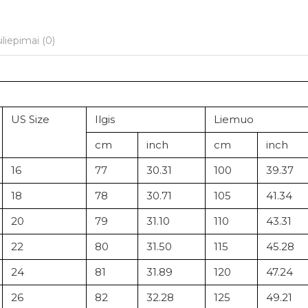
iliepimai (0)
US Size
Ilgis
Liemuo
cm
inch
cm
inch
16
77
30.31
100
39.37
18
78
30.71
105
41.34
20
79
31.10
110
43.31
22
80
31.50
115
45.28
24
81
31.89
120
47.24
26
82
32.28
125
49.21