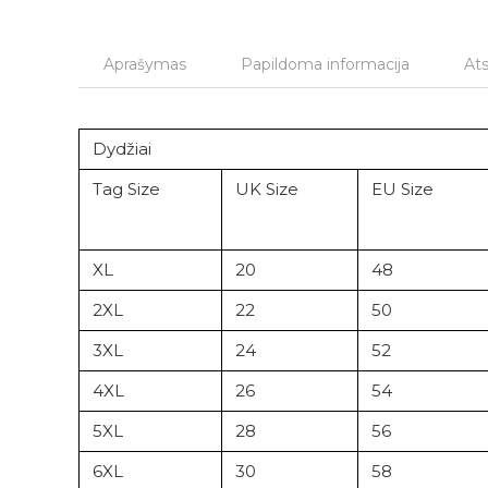
Aprašymas
Papildoma informacija
Ats
Dydžiai
Tag Size
UK Size
EU Size
XL
20
48
2XL
22
50
3XL
24
52
4XL
26
54
5XL
28
56
6XL
30
58