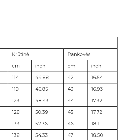
Krūtinė
Rankovės
cm
inch
cm
inch
114
44.88
42
16.54
119
46.85
43
16.93
123
48.43
44
17.32
128
50.39
45
17.72
133
52.36
46
18.11
138
54.33
47
18.50