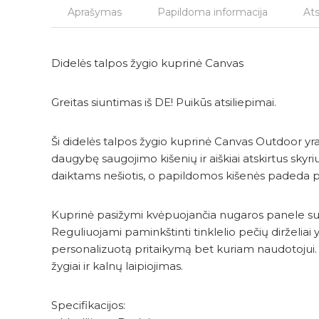
Aprašymas
Papildoma informacija
Ats
Didelės talpos žygio kuprinė Canvas
Greitas siuntimas iš DE! Puikūs atsiliepimai.
Ši didelės talpos žygio kuprinė Canvas Outdoor yra
daugybę saugojimo kišenių ir aiškiai atskirtus skyri
daiktams nešiotis, o papildomos kišenės padeda pa
Kuprinė pasižymi kvėpuojančia nugaros panele su oro 
Reguliuojami paminkštinti tinklelio pečių dirželiai
personalizuotą pritaikymą bet kuriam naudotojui. Ši
žygiai ir kalnų laipiojimas.
Specifikacijos: