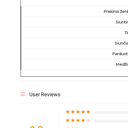
Prekinis žen
Siunt
T
Siunči
Parduot
Medži
User Reviews
★
★
★
★
★
★
★
★
★
★