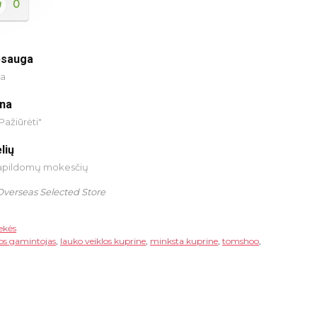
0
psauga
ja
ina
Pažiūrėti"
lių
papildomų mokesčių
Overseas Selected Store
rekės
jos gamintojas
,
lauko veiklos kuprine
,
minksta kuprine
,
tomshoo
,