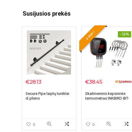
Susijusios prekės
3 TAIP !
- 11%
€
28.13
€
38.45
Secure Pipe laiptų turėklai
Skaitmeninis kepsninės
iš plieno
termometras INKBIRD IBT-
4XS
0
0