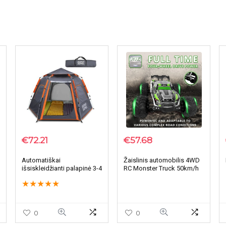
€
72.21
€
57.68
Automatiškai
Žaislinis automobilis 4WD
išsiskleidžianti palapinė 3-4
RC Monster Truck 50km/h
žmonėms
★
★
★
★
★
0
0