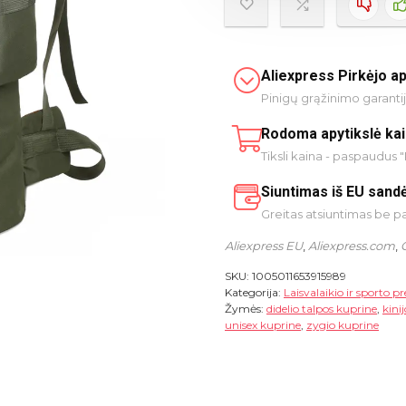
Aliexpress Pirkėjo a
Pinigų grąžinimo garanti
Rodoma apytikslė ka
Tiksli kaina - paspaudus "
Siuntimas iš EU sandė
Greitas atsiuntimas be 
Aliexpress EU
,
Aliexpress.com
,
SKU:
1005011653915989
Kategorija:
Laisvalaikio ir sporto p
Žymės:
didelio talpos kuprine
,
kini
unisex kuprine
,
zygio kuprine