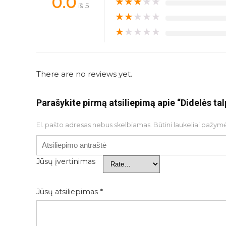
0.0
★
★
★
★
★
iš 5
★
★
★
★
★
★
★
★
★
★
There are no reviews yet.
Parašykite pirmą atsiliepimą apie “Didelės t
El. pašto adresas nebus skelbiamas.
Būtini laukeliai pažym
Jūsų įvertinimas
Jūsų atsiliepimas
*