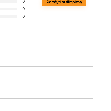
0
Parašyti atsiliepimą
0
0