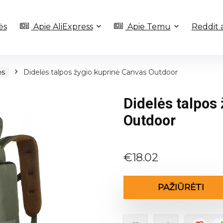
ės
Apie AliExpress
Apie Temu
Reddit 
ės
Didelės talpos žygio kuprinė Canvas Outdoor
Didelės talpos
Outdoor
€
18.02
PAŽIŪRĖTI