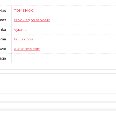
klas
TOMSHOO
imas
Iš Vokietijos sandėlio
inka
Vyrams
ama
Iš Europos
uvė
Aliexpress.com
aga