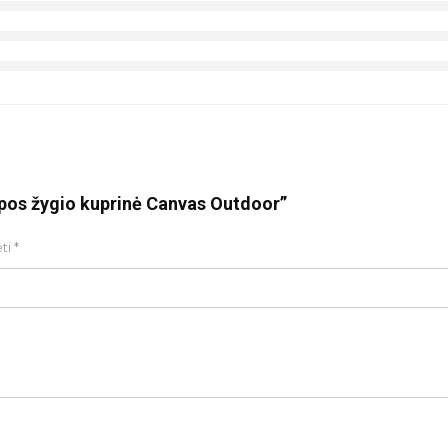
alpos žygio kuprinė Canvas Outdoor”
ėti
*