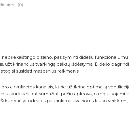
iliepimai (0)
 nepriekaištingo dizaino, pasižyminti dideliu funkcionalumu 
us, užtikrinančius tvarkingą daiktų išdėstymą. Didelio pagrind
togiai susidėti mažesnius reikmenis.
cirkuliacijos kanalais, kurie užtikrina optimalią ventiliaciją
 yra sukurti siekiant sumažinti pečių apkrovą, o reguliuojami 
 kuprinė yra idealus pasirinkimas įvairioms lauko veikloms, 