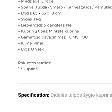
– Medžiaga: Drobė
– Spalva: Juoda / Smėlio / Karinės žalios / Kamuflia
– Dydis: 65 x 35 x 18 cm
– Svoris: 1 kg
– Lietvamzdžio dangtelis: Ne
– Kuprinių tipas: Minkšta kuprinė
– Gamintojo pavadinimas: TOMSHOO
– Kilmė: Kinija
– Lytis: Unisex
Pakuotės sąrašas:
1 * kuprinė
Specification:
Didelės talpos žygio kupri