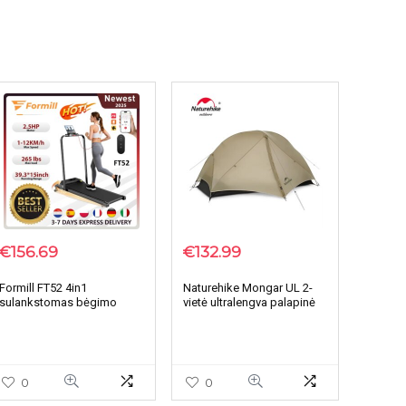
€
156.69
€
132.99
Formill FT52 4in1
Naturehike Mongar UL 2-
sulankstomas bėgimo
vietė ultralengva palapinė
takelis
0
0