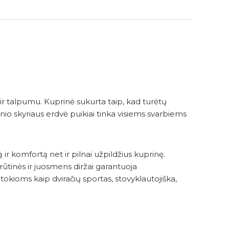
ir talpumu. Kuprinė sukurta taip, kad turėtų
inio skyriaus erdvė puikiai tinka visiems svarbiems
 ir komfortą net ir pilnai užpildžius kuprinę.
krūtinės ir juosmens diržai garantuoja
tokioms kaip dviračių sportas, stovyklautojiška,