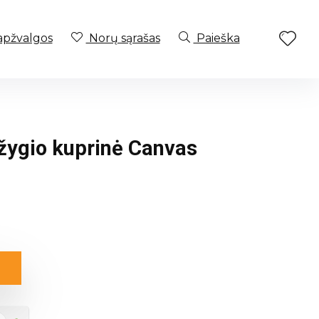
apžvalgos
Norų sąrašas
Paieška
 žygio kuprinė Canvas