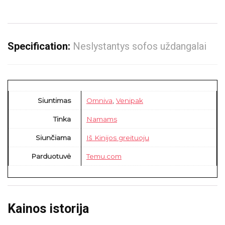
Specification:
Neslystantys sofos uždangalai
Siuntimas
Omniva
,
Venipak
Tinka
Namams
Siunčiama
Iš Kinijos greituoju
Parduotuvė
Temu.com
Kainos istorija