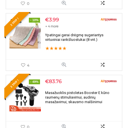
0
€
3.99
3 TAIP !
- 10%
+ 4 more
Ypatingai gerai drėgmę sugeriantys
virtuviniai rankšluostukai (8 vnt.)
★
★
★
★
★
4
€
83.76
3 TAIP !
- 49%
Masažuoklis pistoletas Booster E kūno
raumenų stimuliavimui, audinių
masažavimui, skausmo malšinimui
0