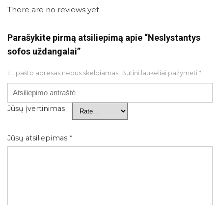
There are no reviews yet.
Parašykite pirmą atsiliepimą apie “Neslystantys
sofos uždangalai”
El. pašto adresas nebus skelbiamas.
Būtini laukeliai pažymėti
*
Jūsų įvertinimas
Jūsų atsiliepimas
*