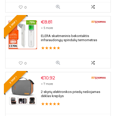
0
€
8.81
3 TAIP !
- 79%
+ 5 more
ELERA skaitmeninis bekontaktis
infraraudonųjų spindulių termometras
★
★
★
★
★
0
€
10.92
3 TAIP !
+ 7 more
2 skyrių elektronikos priedų nešiojamas
dėklas krepšys
★
★
★
★
★