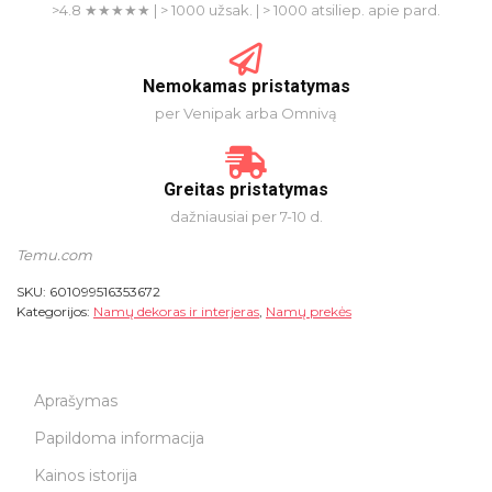
>4.8 ★★★★★ | > 1000 užsak. | > 1000 atsiliep. apie pard.
Nemokamas pristatymas
per Venipak arba Omnivą
Greitas pristatymas
dažniausiai per 7-10 d.
Temu.com
SKU:
601099516353672
Kategorijos:
Namų dekoras ir interjeras
,
Namų prekės
Aprašymas
Papildoma informacija
Kainos istorija