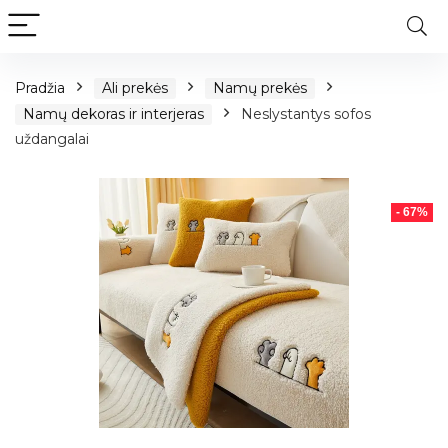
Pradžia
Ali prekės
Namų prekės
Namų dekoras ir interjeras
Neslystantys sofos
uždangalai
- 67%