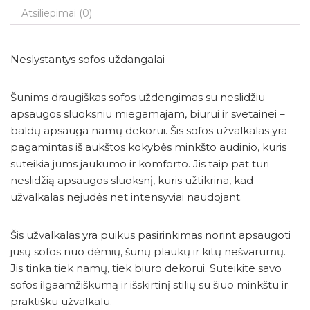
Atsiliepimai (0)
Neslystantys sofos uždangalai
Šunims draugiškas sofos uždengimas su neslidžiu
apsaugos sluoksniu miegamajam, biurui ir svetainei –
baldų apsauga namų dekorui. Šis sofos užvalkalas yra
pagamintas iš aukštos kokybės minkšto audinio, kuris
suteikia jums jaukumo ir komforto. Jis taip pat turi
neslidžią apsaugos sluoksnį, kuris užtikrina, kad
užvalkalas nejudės net intensyviai naudojant.
Šis užvalkalas yra puikus pasirinkimas norint apsaugoti
jūsų sofos nuo dėmių, šunų plaukų ir kitų nešvarumų.
Jis tinka tiek namų, tiek biuro dekorui. Suteikite savo
sofos ilgaamžiškumą ir išskirtinį stilių su šiuo minkštu ir
praktišku užvalkalu.