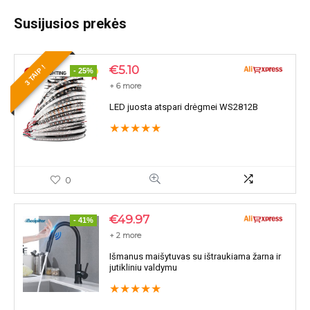
Susijusios prekės
€
5.10
3 TAIP !
- 25%
+ 6 more
LED juosta atspari drėgmei WS2812B
★
★
★
★
★
0
€
49.97
- 41%
+ 2 more
Išmanus maišytuvas su ištraukiama žarna ir
jutikliniu valdymu
★
★
★
★
★