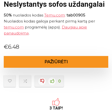
Neslystantys sofos uždangalai
50%
nuolaidos kodas
Temu.com
:
tab00905
Nuolaidos kodas galioja perkant pirmą kartą per
temu.com
programėlę (apps).
Daugiau apie
panaudojimą
.
€
6.48
PAŽIŪRĖTI
0
3 TAIP!