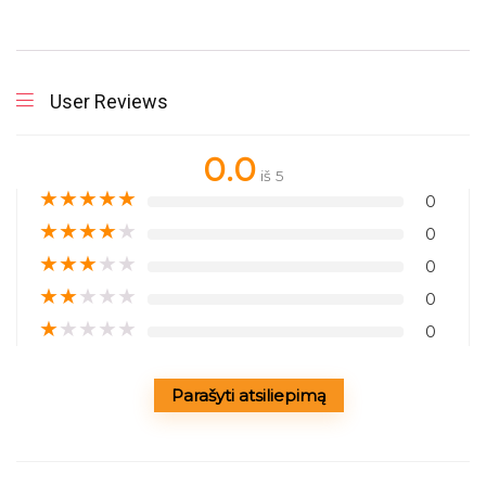
User Reviews
0.0
iš 5
★
★
★
★
★
0
★
★
★
★
★
0
★
★
★
★
★
0
★
★
★
★
★
0
★
★
★
★
★
0
Parašyti atsiliepimą