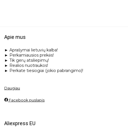
Apie mus
► Aprašymai lietuvių kalba!
► Perkamiausios prekės!
► Tik gerų atsiliepimų!
► Realios nuotraukos!
► Perkate tiesiogiai (jokio pabrangimo)!
Daugiau
Facebook puslapis
Aliexpress EU