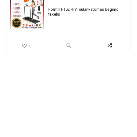
Formill FT52 4in1 sulankstomas bėgimo
takelis
0