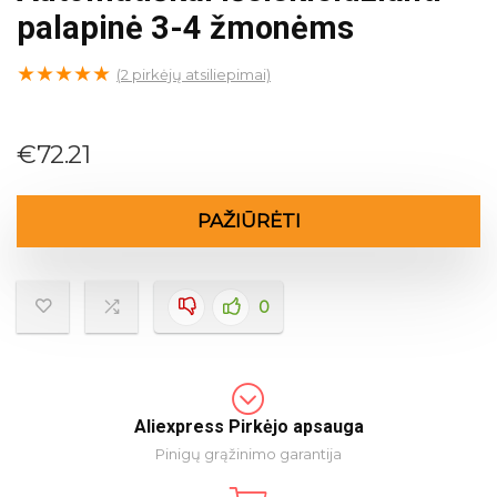
palapinė 3-4 žmonėms
★
★
★
★
★
(
2
pirkėjų atsiliepimai)
€
72.21
PAŽIŪRĖTI
0
Aliexpress Pirkėjo apsauga
Pinigų grąžinimo garantija