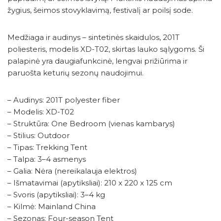
žygius, šeimos stovyklavimą, festivalį ar poilsį sode.
Medžiaga ir audinys – sintetinės skaidulos, 201T
poliesteris, modelis XD-T02, skirtas lauko sąlygoms. Ši
palapinė yra daugiafunkcinė, lengvai prižiūrima ir
paruošta keturių sezonų naudojimui.
– Audinys: 201T polyester fiber
– Modelis: XD-T02
– Struktūra: One Bedroom (vienas kambarys)
– Stilius: Outdoor
– Tipas: Trekking Tent
– Talpa: 3–4 asmenys
– Galia: Nėra (nereikalauja elektros)
– Išmatavimai (apytiksliai): 210 x 220 x 125 cm
– Svoris (apytiksliai): 3–4 kg
– Kilmė: Mainland China
– Sezonas: Four-season Tent