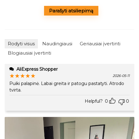
Parašyti atsiliepimą
Rodyti visus
Naudingiausi
Geriausiai įvertinti
Blogiausiai įvertinti
AliExpress Shopper
★
★
★
★
★
2026-05-11
Puiki palapinė. Labai greita ir patogu pastatyti. Atrodo
tvirta.
Helpful?
0
0