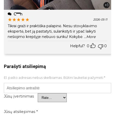
+1
C***h
★
★
★
★
★
2026-05-11
Tikrai graži ir praktiška palapinė. Nesu stovyklavimo
ekspertė, bet ją pastatyti, sulankstyti ir ypač laikyti
nešiojimo krepšyje nebuvo sunku! Kokybė
...More
Helpful?
0
0
Parašyti atsiliepimą
El. pašto adresas nebus skelbiamas.
Būtini laukeliai pažymėti
*
Jūsų įvertinimas
Jūsų atsiliepimas
*