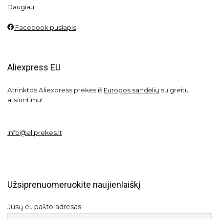
Daugiau
Facebook puslapis
Aliexpress EU
Atrinktos Aliexpress prekės iš
Europos sandėlių
su greitu
atsiuntimu!
info@aliprekes.lt
Užsiprenuomeruokite naujienlaiškį
Jūsų el. pašto adresas