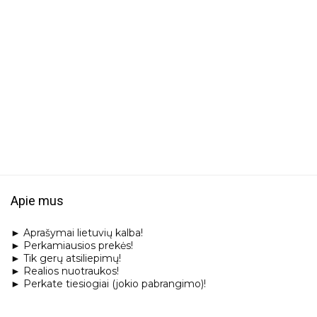
Apie mus
► Aprašymai lietuvių kalba!
► Perkamiausios prekės!
► Tik gerų atsiliepimų!
► Realios nuotraukos!
► Perkate tiesiogiai (jokio pabrangimo)!