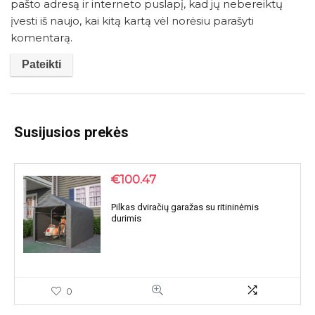
pašto adresą ir interneto puslapį, kad jų nebereiktų
įvesti iš naujo, kai kitą kartą vėl norėsiu parašyti
komentarą.
Susijusios prekės
€
100.47
Pilkas dviračių garažas su ritininėmis
durimis
0