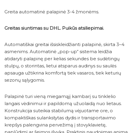
Greita automatinė palapinė 3-4 žmonėms.
Greitas siuntimas su DHL. Puikūs atsiliepimai.
Automatiškai greitai išsiskleidžianti palapinė, skirta 3–4
asmenims. Automatinė „pop-up“ sistema leidžia
atidaryti palapinę per kelias sekundes be sudėtingų
stulpų, o storintas, lietui atsparus audinys su saulės
apsauga užtikrina komfortą tiek vasaros, tiek keturių
sezonų sąlygomis.
Palapinė turi vieną miegamąjį kambarį su tinklelio
langais vėdinimui ir papildomą užuolaidą nuo lietaus.
Konstrukcija suteikia stabilumą vėjuotame ore, o
kompaktiškas sulankstytas dydis ir transportavimo
krepšys palengvina pervežimą į stovyklavietę,
paplūdimį ar šeimos išvyką. Praktinis naudojimas apima