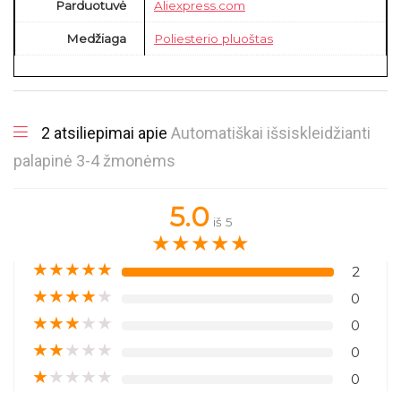
Parduotuvė
Aliexpress.com
Medžiaga
Poliesterio pluoštas
2 atsiliepimai apie
Automatiškai išsiskleidžianti
palapinė 3-4 žmonėms
5.0
iš 5
★
★
★
★
★
★
★
★
★
★
2
★
★
★
★
★
0
★
★
★
★
★
0
★
★
★
★
★
0
★
★
★
★
★
0