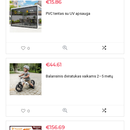
€
15.86
PVC tentas su UV apsauga
0
€
44.61
Balansinis dviratukas vaikams 2–5 metų
0
€
156.69