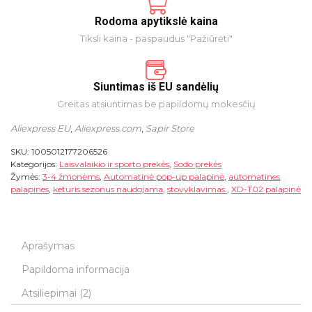
Rodoma apytikslė kaina
Tiksli kaina - paspaudus "Pažiūrėti"
Siuntimas iš EU sandėlių
Greitas atsiuntimas be papildomų mokesčių
Aliexpress EU
,
Aliexpress.com
,
Sapir Store
SKU:
1005012177206526
Kategorijos:
Laisvalaikio ir sporto prekės
,
Sodo prekės
Žymės:
3-4 žmonėms
,
Automatinė pop-up palapinė
,
automatines
palapines
,
keturis sezonus naudojama
,
stovyklavimas.
,
XD-T02 palapinė
Aprašymas
Papildoma informacija
Atsiliepimai (2)