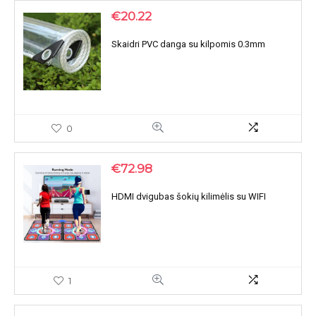
€
20.22
Skaidri PVC danga su kilpomis 0.3mm
0
€
72.98
HDMI dvigubas šokių kilimėlis su WIFI
1