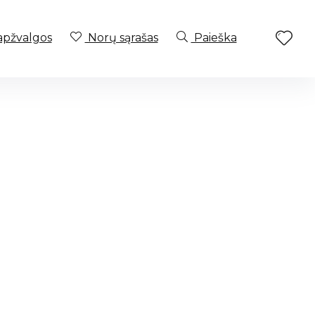
apžvalgos
Norų sąrašas
Paieška