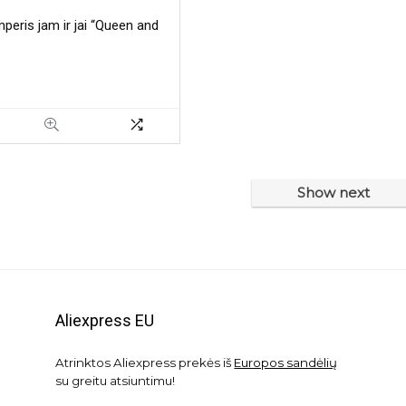
eris jam ir jai “Queen and
1
Show next
Aliexpress EU
Atrinktos Aliexpress prekės iš
Europos sandėlių
su greitu atsiuntimu!