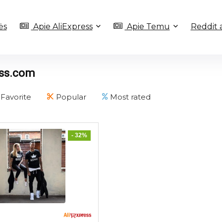
ės
Apie AliExpress
Apie Temu
Reddit 
ess.com
Favorite
Popular
Most rated
- 32%