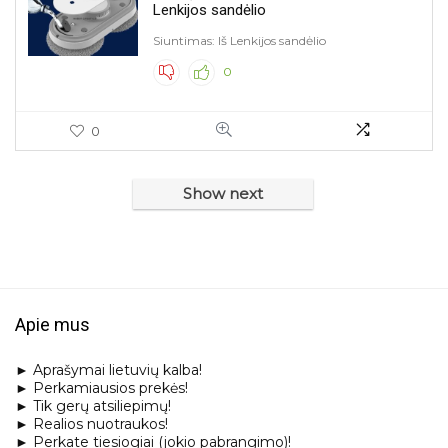
Lenkijos sandėlio
IP ar WiFi kameros
Siuntimas: Iš Lenkijos sandėlio
Įrankiai
Įrankiai (peiliai, šakutės ir pan.)
0
Išmanieji laikrodžiai
Išmanieji laikrodžiai
0
Kelnės, šortai
Kelnės, tympos
Show next
Kepsninių priedai
Kojinės
Kompiuterinė technika
Kosmetika, priemonės grožiui
Kūdikių priežiūra
Apie mus
Laisvalaikio ir sporto prekės
Langų valytuvai
► Aprašymai lietuvių kalba!
Lauko šviestuvai
► Perkamiausios prekės!
► Tik gerų atsiliepimų!
Lego
► Realios nuotraukos!
Lego ir dėlionės
► Perkate tiesiogiai (jokio pabrangimo)!