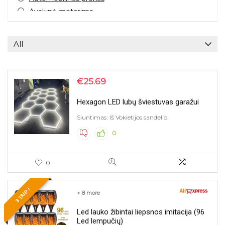
Avalynė moterims
Avalynė vyrams
Dėžės, organaizeriai
All
Drabužiai mergaitėms
Drabužiai moterims
Dronai
€
25.69
Dulkių siurbliai
Hexagon LED lubų šviestuvas garažui
Dviračiai ir paspirtukai
Džemperiai
Siuntimas: Iš Vokietijos sandėlio
Elektriniai dviračiai
0
Elektronika
Elektronika namų apyvokai
0
Elektros prekės
Figūrėlės, herojai
3 TAIP !
Garso kolonėlės
+ 8 more
Grožis ir sveikata
Led lauko žibintai liepsnos imitacija (96
Gyvūnų prekės
Led lempučių)