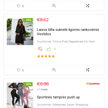
0
€
8.62
- 34%
Laisva šilta suknelė ilgomis rankovėmis
Vestidos
Siuntimas: China Post Registered Air Mail
0
★
★
★
★
★
0
€
8.88
- 50%
+ 1 more
Sportinės tamprės push up
Siuntimas: Aliexpress Saver Shipping,