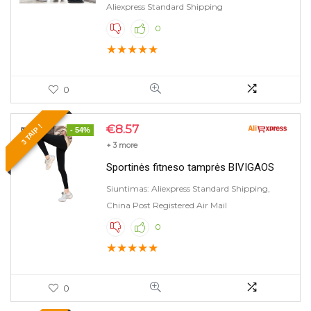
Aliexpress Standard Shipping
0
★
★
★
★
★
0
€
8.57
3 TAIP !
- 54%
+ 3 more
Sportinės fitneso tamprės BIVIGAOS
Siuntimas: Aliexpress Standard Shipping,
China Post Registered Air Mail
0
★
★
★
★
★
0