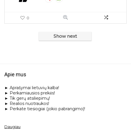
0
Show next
Apie mus
► Aprašymai lietuvių kalba!
► Perkamiausios prekės!
► Tik gerų atsiliepimų!
► Realios nuotraukos!
► Perkate tiesiogiai (jokio pabrangimo)!
Daugiau