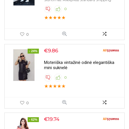
0
★
★
★
★
★
0
€
9.86
- 24%
Moteriška vintažinė odinė elegantiška
mini suknelė
0
★
★
★
★
★
0
€
19.74
- 62%