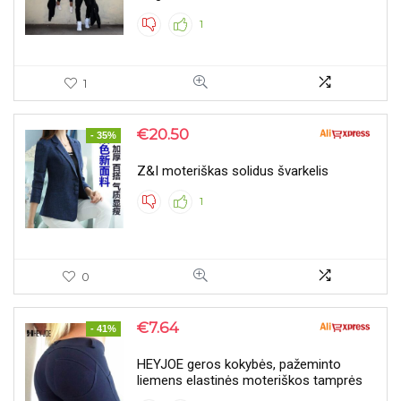
1
1
€
20.50
- 35%
Z&I moteriškas solidus švarkelis
1
0
€
7.64
- 41%
HEYJOE geros kokybės, pažeminto
liemens elastinės moteriškos tamprės