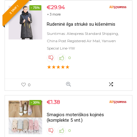
€
29.94
3 TAIP !
- 75%
+ 3 more
Rudeninė ilga striukė su kišenėmis
Siuntimas: Aliexpress Standard Shipping,
China Post Registered Air Mail, Yanwen
Special Line-YW
0
★
★
★
★
★
0
€
1.38
- 30%
Smagios moteriškos kojinės
(komplekte 5 vnt.)
0