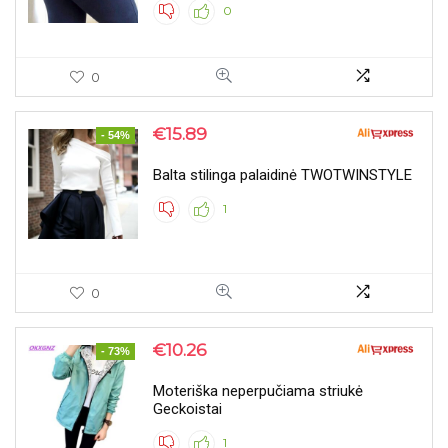
0
0
€
15.89
- 54%
Balta stilinga palaidinė TWOTWINSTYLE
1
0
€
10.26
- 73%
Moteriška neperpučiama striukė
Geckoistai
1