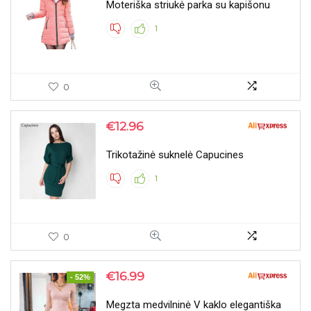
Moteriška striukė parka su kapišonu
1
0
€
12.96
Trikotažinė suknelė Capucines
1
0
€
16.99
- 52%
Megzta medvilninė V kaklo elegantiška