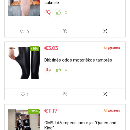
suknelė
0
0
€
3.03
- 9%
Dirbtinės odos moteriškos tamprės
4
1
€
11.17
- 32%
OMSJ džemperis jam ir jai “Queen and
King”