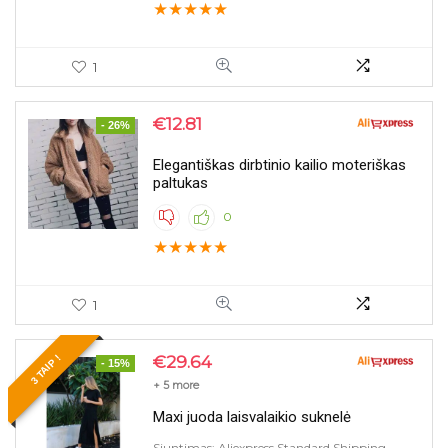
★
★
★
★
★
1
€
12.81
- 26%
Elegantiškas dirbtinio kailio moteriškas
paltukas
0
★
★
★
★
★
1
€
29.64
3 TAIP !
- 15%
+ 5 more
Maxi juoda laisvalaikio suknelė
Siuntimas: Aliexpress Standard Shipping