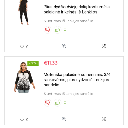
Lego tipo šautuvai
Plius dydžio dviejų dalių kostiumėlis
Liemenės
palaidinė ir kelnės iš Lenkijos
Maitinimo šaltiniai
Siuntimas: Iš Lenkijos sandėlio
Marškinėliai, megztiniai
0
Masažuokliai
Mobilieji telefonai
0
Mobiliųjų telefonų aksesuarai
Moterims (drabužiai, avalynė, aksesuarai)
Namų dekoras ir interjeras
€
11.33
- 30%
Namų ektronika
Moteriška palaidinė su nėriniais, 3/4
Namų prekės
rankovėmis, plus dydžio iš Lenkijos
Namų technika
sandėlio
Orgtechnika
Siuntimas: Iš Lenkijos sandėlio
Originalios prekės / dovanos
0
Palaidinės, bliuskutės
Pėdkelnės, tamprės
0
Projektoriai