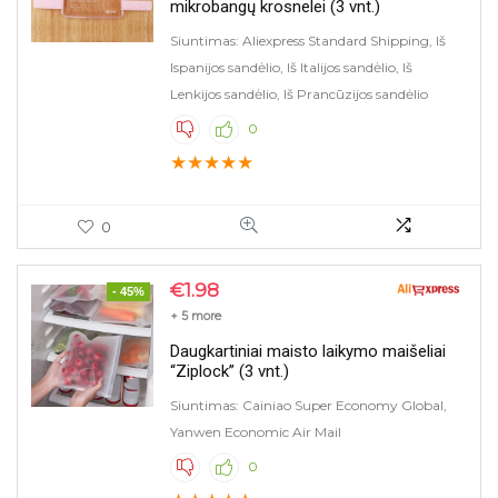
mikrobangų krosnelei (3 vnt.)
IP ar WiFi kameros
Siuntimas: Aliexpress Standard Shipping, Iš
Įrankiai
Ispanijos sandėlio, Iš Italijos sandėlio, Iš
Įrankiai (peiliai, šakutės ir pan.)
Lenkijos sandėlio, Iš Prancūzijos sandėlio
Išmanieji laikrodžiai
0
Išmanieji laikrodžiai
★
★
★
★
★
Kelnės, šortai
Kelnės, tympos
Kepsninių priedai
0
Kojinės
Kompiuterinė technika
€
1.98
- 45%
Kosmetika, priemonės grožiui
+ 5 more
Kūdikių priežiūra
Daugkartiniai maisto laikymo maišeliai
Laisvalaikio ir sporto prekės
“Ziplock” (3 vnt.)
Langų valytuvai
Siuntimas: Cainiao Super Economy Global,
Lauko šviestuvai
Yanwen Economic Air Mail
Lego
0
Lego ir dėlionės