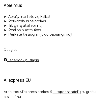
Santechnika ir remontas
Apie mus
Sodo prekės
Striukės
► Aprašymai lietuvių kalba!
Striukės mergaitėms
► Perkamiausios prekės!
► Tik gerų atsiliepimų!
Suknelės
► Realios nuotraukos!
Švarkai
► Perkate tiesiogiai (jokio pabrangimo)!
Televizoriai ir priedai
Vaikams (drabužiai, avalynė, aksesuarai)
Daugiau
Vaikiški kilimai
Vaistinės prekės
Facebook puslapis
Virtuvės aksesuarai
Virtuvės reikmenys
Vyrams (drabužiai, avalynė, aksesuarai)
Aliexpress EU
Vyriški drabužiai
Žaislai, prekės vaikams ir kūdikiams
Atrinktos Aliexpress prekės iš
Europos sandėlių
su greitu
atsiuntimu!
Žuvims
Žvejybai
All categories